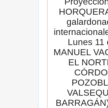
Proyecció
HORQUERA
galardona
internacionale
Lunes 11 
MANUEL VAC
EL NORT
CÓRDOB
POZOBL
VALSEQUIL
BARRAGÁN).T