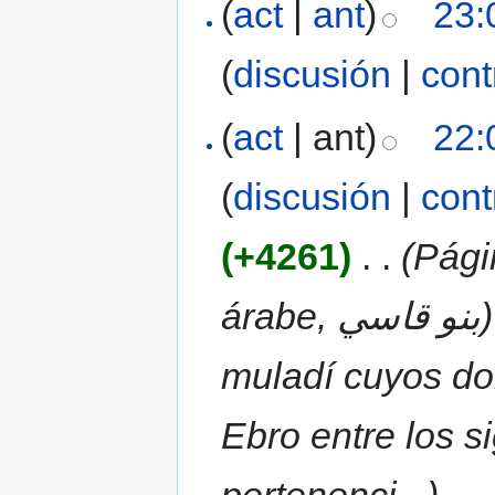
(
act
|
ant
)
23:
(
discusión
|
cont
(
act
| ant)
22:
(
discusión
|
cont
(+4261)
‎
. .
(Pági
árabe, بنو قاسي) fueron una importante familia
muladí cuyos dom
Ebro entre los si