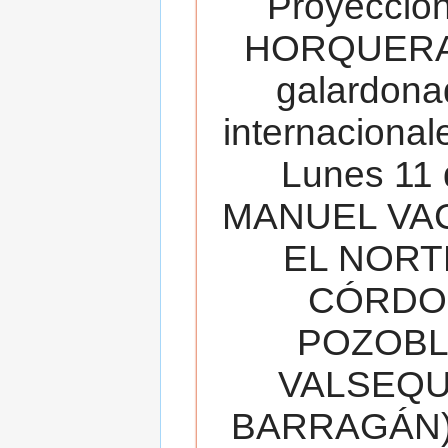
Proyecció
HORQUERA
galardona
internacionale
Lunes 11 
MANUEL VAC
EL NORT
CÓRDOB
POZOBL
VALSEQUIL
BARRAGÁN).T