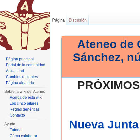
Página
Discusión
Ateneo de 
Sánchez, n
Página principal
Portal de la comunidad
Actualidad
Cambios recientes
PRÓXIMOS
Página aleatoria
Sobre la wiki del Ateneo
Acerca de esta wiki
Los cinco pilares
Reglas genéricas
Contacto
Nueva Junta 
Ayuda
Tutorial
Cómo colaborar