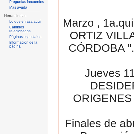
Preguntas frecuentes
Más ayuda
Herramientas
Marzo , 1a.qu
Lo que enlaza aquí
Cambios
relacionados
ORTIZ VILL
Páginas especiales
Información de la
CÓRDOBA ". 
página
Jueves 11
DESIDE
ORIGENES 
Finales de ab