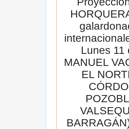
Proyecció
HORQUERA
galardona
internacionale
Lunes 11 
MANUEL VAC
EL NORT
CÓRDOB
POZOBL
VALSEQUIL
BARRAGÁN).T