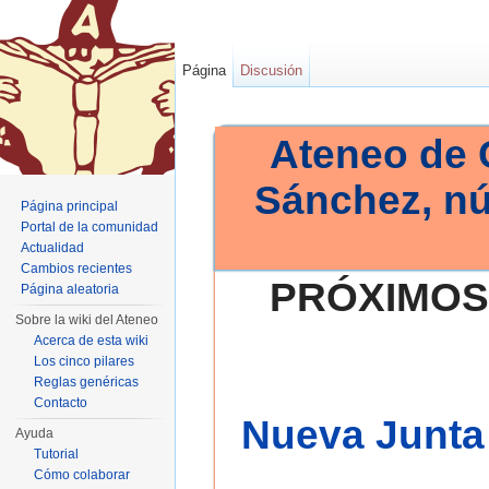
Página
Discusión
Ateneo de 
Sánchez, n
Página principal
Portal de la comunidad
Actualidad
Cambios recientes
PRÓXIMOS
Página aleatoria
Sobre la wiki del Ateneo
Acerca de esta wiki
Los cinco pilares
Reglas genéricas
Contacto
Nueva Junta 
Ayuda
Tutorial
Cómo colaborar