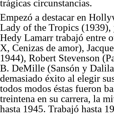
trágicas circunstancias.
Empezó a destacar en Hollyw
Lady of the Tropics (
1939
),
Hedy Lamarr trabajó entre 
X, Cenizas de amor),
Jacque
1944
),
Robert Stevenson
(Pa
B. DeMille
(Sansón y Dalil
demasiado éxito al elegir su
todos modos éstas fueron ba
treintena en su carrera, la mi
hasta 1945. Trabajó hasta 1