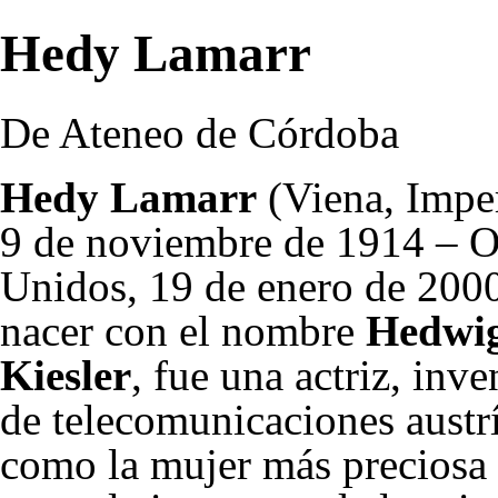
Hedy Lamarr
De Ateneo de Córdoba
Hedy Lamarr
(Viena, Impe
9 de noviembre
de
1914
– O
Unidos,
19 de enero
de
200
nacer con el nombre
Hedwi
Kiesler
, fue una actriz, inve
de telecomunicaciones austr
como la mujer más preciosa e