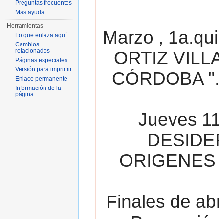
Preguntas frecuentes
Más ayuda
Herramientas
Marzo , 1a.qu
Lo que enlaza aquí
Cambios
relacionados
ORTIZ VILL
Páginas especiales
Versión para imprimir
CÓRDOBA ". 
Enlace permanente
Información de la
página
Jueves 11
DESIDE
ORIGENES 
Finales de ab