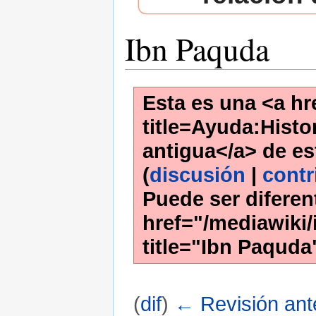
Ibn Paquda
Esta es una <a hr
title=Ayuda:Histor
antigua</a> de es
(
discusión
|
contr
Puede ser diferen
href="/mediawiki/
title="Ibn Paquda
(
dif
)
← Revisión ante