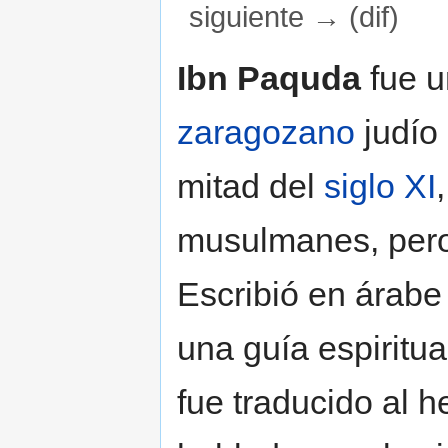
siguiente → (dif)
Saltar a:
navegación
,
buscar
Ibn Paquda
fue un
zaragozano
judío 
mitad del
siglo XI
musulmanes, pero
Escribió en árab
una guía espiritu
fue traducido al h