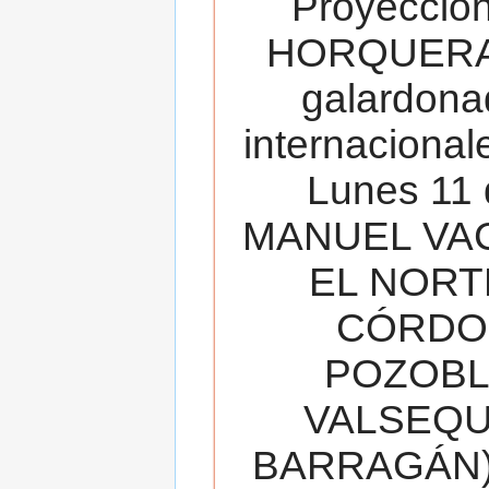
Proyecció
HORQUERA
galardona
internacionale
Lunes 11 
MANUEL VAC
EL NORT
CÓRDOB
POZOBL
VALSEQUIL
BARRAGÁN).T