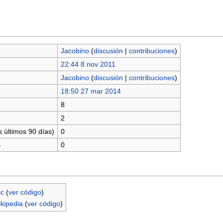
Jacobino
(
discusión
|
contribuciones
)
22:44 8 nov 2011
Jacobino
(
discusión
|
contribuciones
)
18:50 27 mar 2014
8
2
 últimos 90 días)
0
s
0
ic
(
ver código
)
ikipedia
(
ver código
)