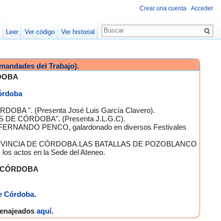
Crear una cuenta
Acceder
Leer
Ver código
Ver historial
mandades del Trabajo).
DOBA
Córdoba
OBA ". (Presenta José Luis García Clavero).
S DE CÓRDOBA". (Presenta J.L.G.C).
 FERNANDO PENCO, galardonado en diversos Festivales
A PROVINCIA DE CÓRDOBA.LAS BATALLAS DE POZOBLANCO
 actos en la Sede del Ateneo.
E CÓRDOBA
e Córdoba
.
omenajeados
aquí
.