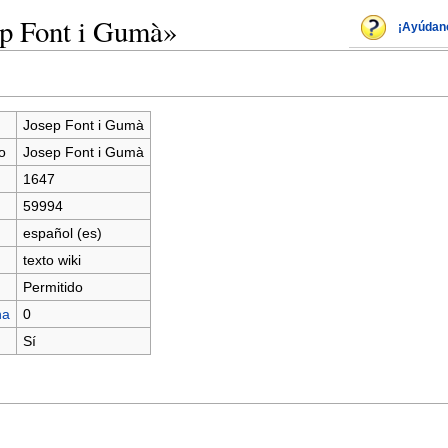
ep Font i Gumà»
¡Ayúdan
Josep Font i Gumà
o
Josep Font i Gumà
1647
59994
español (es)
texto wiki
Permitido
na
0
Sí