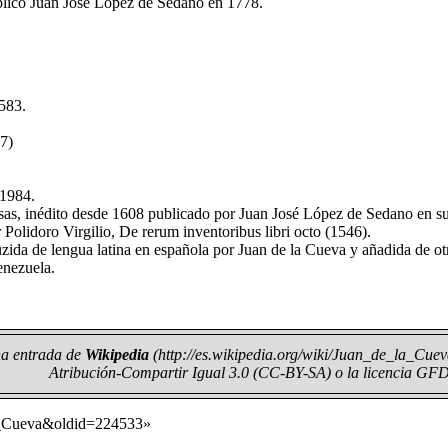
publicó Juan José López de Sedano en 1778.
1583.
7)
 1984.
cosas, inédito desde 1608 publicado por Juan José López de Sedano en s
 Polidoro Virgilio, De rerum inventoribus libri octo (1546).
uzida de lengua latina en española por Juan de la Cueva y añadida de o
enezuela.
una entrada de
Wikipedia
Atribución-Compartir Igual 3.0 (CC-BY-SA)
o la licencia
GF
la_Cueva&oldid=224533
»