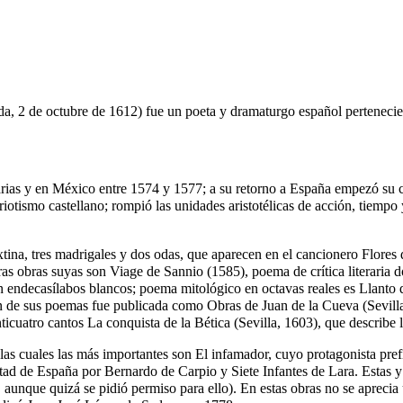
da,
2 de octubre
de
1612
) fue un poeta y dramaturgo español pertenecie
ias y en México entre 1574 y 1577; a su retorno a España empezó su ca
riotismo castellano; rompió las unidades aristotélicas de acción, tiempo 
xtina, tres madrigales y dos odas, que aparecen en el cancionero Flores
 Otras obras suyas son Viage de Sannio (1585), poema de crítica litera
en endecasílabos blancos; poema mitológico en octavas reales es Llanto
ón de sus poemas fue publicada como Obras de Juan de la Cueva (Sevi
nticuatro cantos La conquista de la Bética (Sevilla, 1603), que describe 
as cuales las más importantes son El infamador, cuyo protagonista pref
d de España por Bernardo de Carpio y Siete Infantes de Lara. Estas y o
 aunque quizá se pidió permiso para ello). En estas obras no se aprecia