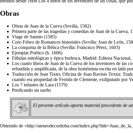
inéditos desde 1608 Los 4 libros de los inventores de las cosas, que 
Obras
Obras de Juan de la Cueva (Sevilla, 1582)
Primera parte de las tragedias y comedias de Juan de la Cueva, 
Viage de Sannio (1585)
Coro Febeo de Romances historiales (Sevilla: Joan de León, 158
La conquista de la Bética (Sevilla: Francisco Pérez, 1603)
Ejemplar Poético (h. 1606)
Fábulas mitológicas y épica burlesca, Madrid: Editora Nacional,
Los cuatro libros de Juan de la Cueva de los inventores de las 
refundida y amplificada, de la obra homónima escrita en latín por
Traducción de Jean Tixier, Oficina de Joan Ravisio Textor. Trad
cuando era propiedad de Fermín de Clemente, exdiputado por V
Los 7 infantes de Lara (1579)
Predicando un sueño
El presente artículo aporta material procedente de 
Obtenido de «
http://ateneodecordoba.com/index.php?title=Juan_de_