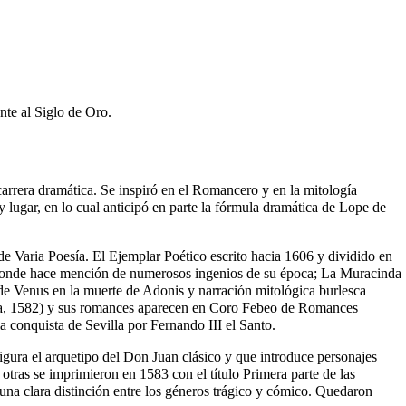
nte al
Siglo de Oro
.
rrera dramática. Se inspiró en el Romancero y en la mitología
y lugar, en lo cual anticipó en parte la fórmula dramática de
Lope de
 de Varia Poesía. El Ejemplar Poético escrito hacia 1606 y dividido en
ria donde hace mención de numerosos ingenios de su época; La Muracinda
 de Venus en la muerte de Adonis y narración mitológica burlesca
lla, 1582) y sus romances aparecen en Coro Febeo de Romances
la conquista de Sevilla por
Fernando III el Santo
.
igura el arquetipo del Don Juan clásico y que introduce personajes
tras se imprimieron en 1583 con el título Primera parte de las
 una clara distinción entre los géneros trágico y cómico. Quedaron