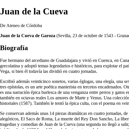
Juan de la Cueva
De Ateneo de Córdoba
Juan de la Cueva de Garoza
(Sevilla,
23 de octubre
de
1543
- Grana
Biografía
Fue hermano del arcediano de Guadalajara y vivió en Cuenca, en Canar
grecolatina y adoptó temas legendarios e históricos, para explotar el pat
Vega
, si bien él todavía las dividió en cuatro jornadas.
Escribió además veinticinco sonetos, varias églogas, una elegía, una se
tres epístolas, es un arte poética manierista en tercetos encadenados.
es una narración épica burlesca de una venganza entre perros y gatos 
también en octavas reales Los amores de Marte y Venus. Una colecci
historiales (1587). También le tentó la épica culta, con el poema en vei
Se conservan además unas 14 piezas dramáticas en cuatro jornadas, de l
alegóricos, El Saco de Roma, La muerte del Rey Don Sancho, La liberta
tragedias y comedias de Juan de la Cueva (una segunda no llegó a salir,