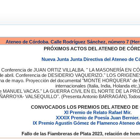
Ateneo de Córdoba. Calle Rodríguez Sánchez, número 7 (Her
PRÓXIMOS ACTOS DEL ATENEO DE CÓR
Nueva Junta Junta Directiva del Ateneo de 
a. Conferencia de JUAN ORTIZ VILLALBA. " LA MASONERÍA EN CÓRD
de abril. Conferencia de DESIDERIO VAQUERIZO." LOS ORIGENE
semana de mayo. Proyección del documental "MONTE HORQUERA" de
internacionales (Italia, India, Holanda etc,)
cia de MANUEL VACAS." LA GUERRA CIVIL EN EL NORTE DE L
ÑARROYA- VALSEQUILLO". (Presenta Antonio BARRAGÁN).Todos los
CONVOCADOS LOS PREMIOS DEL ATENEO D
XI Premio de Relato Rafael Mir
.
XXXIX Premio de Poesía Juan Bernier
.
IX Premio Agustín Gómez de Flamenco Ateneo d
Fallo de las Fiambreras de Plata 2023, relación de h