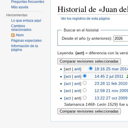
Preguntas frecuentes
Historial de «Juan de
Más ayuda
Herramientas
Ver los registros de esta página
Lo que enlaza aquí
Saltar a:
navegación
,
buscar
Cambios
relacionados
Buscar en el historial
Atom
Desde el año (y anteriores):
Páginas especiales
Información de la
página
Leyenda:
(act)
= diferencia con la vers
(act |
ant
)
18:16 25 mar 201
(
act
|
ant
)
14:45 2 jul 2011
‎
(
act
|
ant
)
23:28 11 feb 2010
(
act
|
ant
)
12:58 21 nov 200
(
act
| ant)
13:22 27 oct 2009
Salamanca 1468- León 1529) fue un