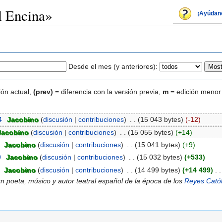
l Encina»
¡Ayúdan
Desde el mes (y anteriores):
ión actual,
(prev)
= diferencia con la versión previa,
m
= edición menor
4
‎
Jacobino
(
discusión
|
contribuciones
)
‎
. .
(15 043 bytes)
(-12)
Jacobino
(
discusión
|
contribuciones
)
‎
. .
(15 055 bytes)
(+14)
‎
Jacobino
(
discusión
|
contribuciones
)
‎
. .
(15 041 bytes)
(+9)
9
‎
Jacobino
(
discusión
|
contribuciones
)
‎
. .
(15 032 bytes)
(+533)
‎
Jacobino
(
discusión
|
contribuciones
)
‎
. .
(14 499 bytes)
(+14 499)
‎
. .
 poeta, músico y autor teatral español de la época de los
Reyes Catól