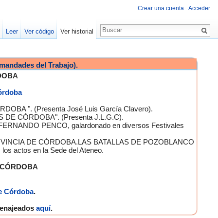
Crear una cuenta
Acceder
Leer
Ver código
Ver historial
mandades del Trabajo).
DOBA
Córdoba
OBA ". (Presenta José Luis García Clavero).
S DE CÓRDOBA". (Presenta J.L.G.C).
 FERNANDO PENCO, galardonado en diversos Festivales
A PROVINCIA DE CÓRDOBA.LAS BATALLAS DE POZOBLANCO
 actos en la Sede del Ateneo.
E CÓRDOBA
e Córdoba
.
omenajeados
aquí
.