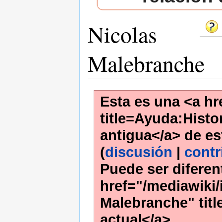
Nicolas
Malebranche
Esta es una <a hr
title=Ayuda:Histor
antigua</a> de es
(
discusión
|
contr
Puede ser diferen
href="/mediawiki/
Malebranche" tit
actual</a>.