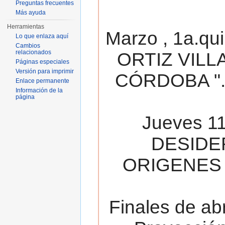
Preguntas frecuentes
Más ayuda
Herramientas
Marzo , 1a.qu
Lo que enlaza aquí
Cambios
relacionados
ORTIZ VILL
Páginas especiales
Versión para imprimir
CÓRDOBA ". 
Enlace permanente
Información de la
página
Jueves 11
DESIDE
ORIGENES 
Finales de ab