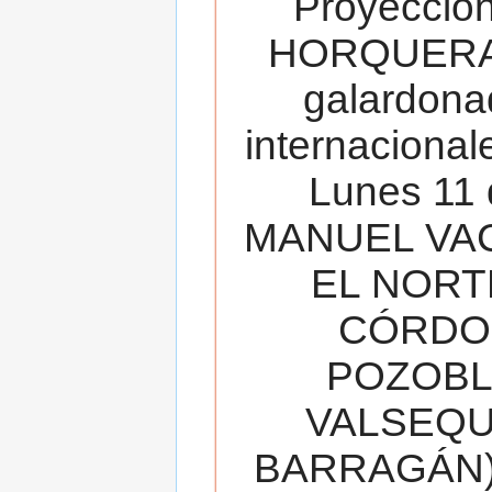
Proyecció
HORQUERA
galardona
internacionale
Lunes 11 
MANUEL VAC
EL NORT
CÓRDOB
POZOBL
VALSEQUIL
BARRAGÁN).T