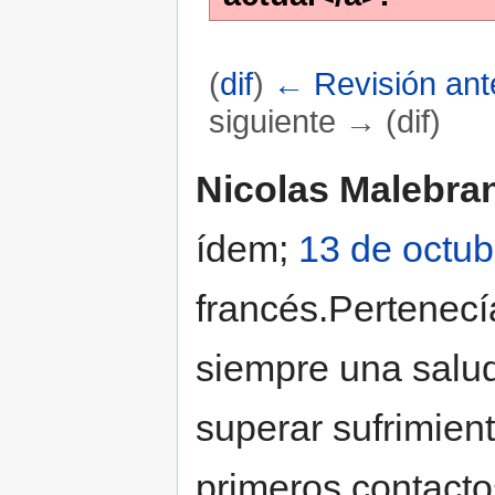
(
dif
)
← Revisión ante
siguiente → (dif)
Saltar a:
navegación
,
buscar
Nicolas Malebra
ídem;
13 de octub
francés.Pertenecía
siempre una salud
superar sufrimien
primeros contactos