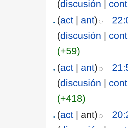
(
discusión
|
cont
(
act
|
ant
)
22:
(
discusión
|
cont
(+59)
(
act
|
ant
)
21:
(
discusión
|
cont
(+418)
(
act
| ant)
20: