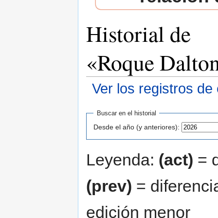
Historial de
«Roque Dalto
Ver los registros de
Saltar a:
navegación
,
buscar
Buscar en el historial
Desde el año (y anteriores):
Leyenda:
(act)
= d
(prev)
= diferenci
edición menor