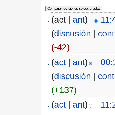
(act |
ant
)
11:
(
discusión
|
cont
(-42)
(
act
|
ant
)
00:
(
discusión
|
cont
(+137)
(
act
|
ant
)
11: