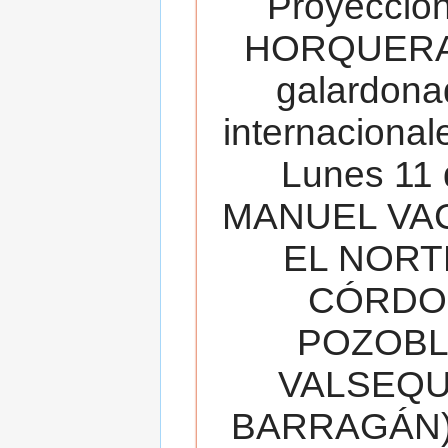
Proyecció
HORQUERA
galardona
internacionale
Lunes 11 
MANUEL VAC
EL NORT
CÓRDOB
POZOBL
VALSEQUIL
BARRAGÁN).T