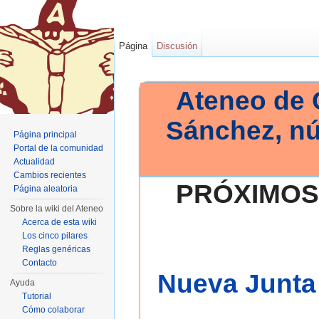
Página
Discusión
Ateneo de 
Sánchez, n
Página principal
Portal de la comunidad
Actualidad
Cambios recientes
PRÓXIMOS
Página aleatoria
Sobre la wiki del Ateneo
Acerca de esta wiki
Los cinco pilares
Reglas genéricas
Contacto
Nueva Junta 
Ayuda
Tutorial
Cómo colaborar