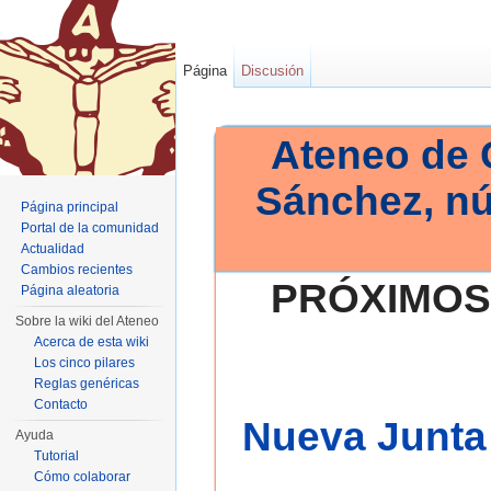
Página
Discusión
Ateneo de 
Sánchez, n
Página principal
Portal de la comunidad
Actualidad
Cambios recientes
PRÓXIMOS
Página aleatoria
Sobre la wiki del Ateneo
Acerca de esta wiki
Los cinco pilares
Reglas genéricas
Contacto
Nueva Junta 
Ayuda
Tutorial
Cómo colaborar