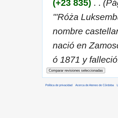
(+23 835)
‎
. .
(Pá
'''Róża Luksembu
nombre castellan
nació en Zamosc
ó 1871 y falleció.
Política de privacidad
Acerca de Ateneo de Córdoba