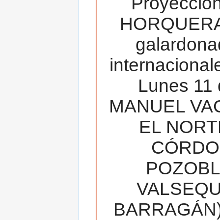
Proyecció
HORQUERA
galardona
internacionale
Lunes 11 
MANUEL VAC
EL NORT
CÓRDOB
POZOBL
VALSEQUIL
BARRAGÁN).T