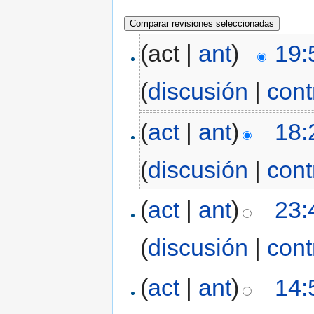
(act |
ant
)
19:
(
discusión
|
cont
(
act
|
ant
)
18:
(
discusión
|
cont
(
act
|
ant
)
23:
(
discusión
|
cont
(
act
|
ant
)
14: