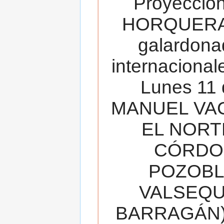
Proyecció
HORQUERA
galardona
internacionale
Lunes 11 
MANUEL VAC
EL NORT
CÓRDOB
POZOBL
VALSEQUIL
BARRAGÁN).T