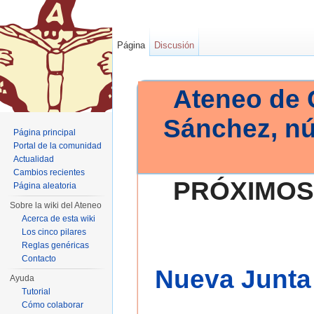
Página
Discusión
Ateneo de 
Sánchez, n
Página principal
Portal de la comunidad
Actualidad
Cambios recientes
PRÓXIMOS
Página aleatoria
Sobre la wiki del Ateneo
Acerca de esta wiki
Los cinco pilares
Reglas genéricas
Contacto
Nueva Junta 
Ayuda
Tutorial
Cómo colaborar