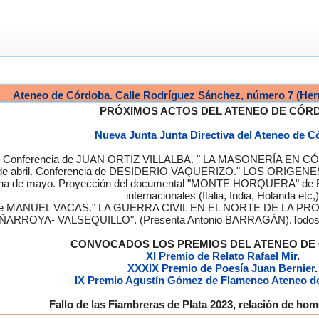
Ateneo de Córdoba. Calle Rodríguez Sánchez, número 7 (Her
PRÓXIMOS ACTOS DEL ATENEO DE CÓR
Nueva Junta Junta Directiva del Ateneo de 
a. Conferencia de JUAN ORTIZ VILLALBA. " LA MASONERÍA EN CÓRD
de abril. Conferencia de DESIDERIO VAQUERIZO." LOS ORIGENE
semana de mayo. Proyección del documental "MONTE HORQUERA" de
internacionales (Italia, India, Holanda etc,)
cia de MANUEL VACAS." LA GUERRA CIVIL EN EL NORTE DE L
ÑARROYA- VALSEQUILLO". (Presenta Antonio BARRAGÁN).Todos los
CONVOCADOS LOS PREMIOS DEL ATENEO D
XI Premio de Relato Rafael Mir
.
XXXIX Premio de Poesía Juan Bernier
.
IX Premio Agustín Gómez de Flamenco Ateneo d
Fallo de las Fiambreras de Plata 2023, relación de h