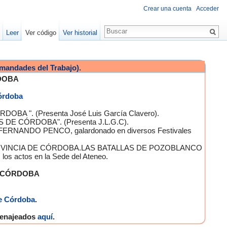
Crear una cuenta
Acceder
Leer
Ver código
Ver historial
mandades del Trabajo).
DOBA
Córdoba
OBA ". (Presenta José Luis García Clavero).
S DE CÓRDOBA". (Presenta J.L.G.C).
 FERNANDO PENCO, galardonado en diversos Festivales
A PROVINCIA DE CÓRDOBA.LAS BATALLAS DE POZOBLANCO
 actos en la Sede del Ateneo.
E CÓRDOBA
e Córdoba
.
omenajeados
aquí
.