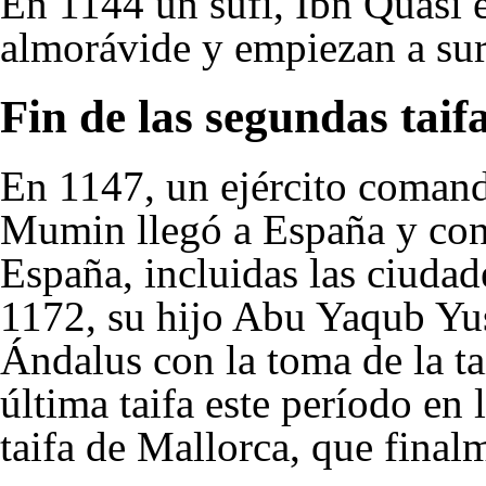
En
1144
un sufí, Ibn Quasi
almorávide y empiezan a surg
Fin de las segundas taif
En
1147
, un ejército coman
Mumin llegó a España y conq
España, incluidas las ciudad
1172
, su hijo Abu Yaqub Yu
Ándalus
con la toma de la ta
última taifa este período en 
taifa de Mallorca, que final