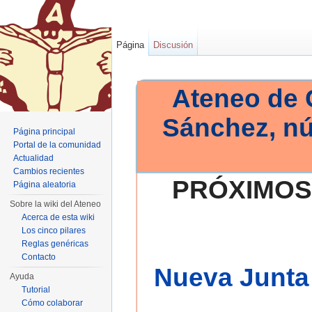
Página
Discusión
Ateneo de 
Sánchez, n
Página principal
Portal de la comunidad
Actualidad
Cambios recientes
PRÓXIMOS
Página aleatoria
Sobre la wiki del Ateneo
Acerca de esta wiki
Los cinco pilares
Reglas genéricas
Contacto
Nueva Junta 
Ayuda
Tutorial
Cómo colaborar