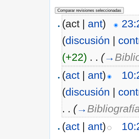
(act |
ant
)
23:
(
discusión
|
cont
(+22)
‎
. .
(
→
Bibli
(
act
|
ant
)
10:
(
discusión
|
cont
. .
(
→
Bibliografí
(
act
|
ant
)
10: