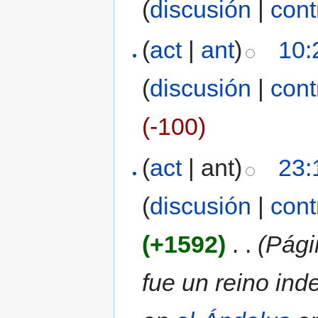
(
discusión
|
cont
(
act
|
ant
)
10:
(
discusión
|
cont
(-100)
(
act
| ant)
23:
(
discusión
|
cont
(+1592)
‎
. .
(Págin
fue un reino in