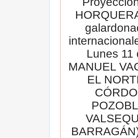
Proyecció
HORQUERA
galardona
internacionale
Lunes 11 
MANUEL VAC
EL NORT
CÓRDOB
POZOBL
VALSEQUIL
BARRAGÁN).T