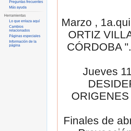
Preguntas frecuentes
Más ayuda
Herramientas
Marzo , 1a.qu
Lo que enlaza aquí
Cambios
relacionados
ORTIZ VILL
Páginas especiales
Información de la
CÓRDOBA ". 
página
Jueves 11
DESIDE
ORIGENES 
Finales de ab