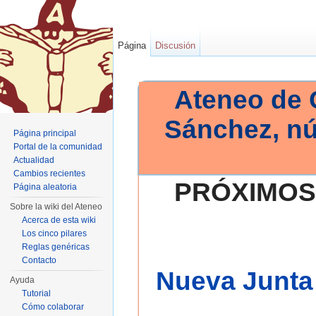
Página
Discusión
Ateneo de 
Sánchez, n
Página principal
Portal de la comunidad
Actualidad
Cambios recientes
PRÓXIMOS
Página aleatoria
Sobre la wiki del Ateneo
Acerca de esta wiki
Los cinco pilares
Reglas genéricas
Contacto
Nueva Junta 
Ayuda
Tutorial
Cómo colaborar