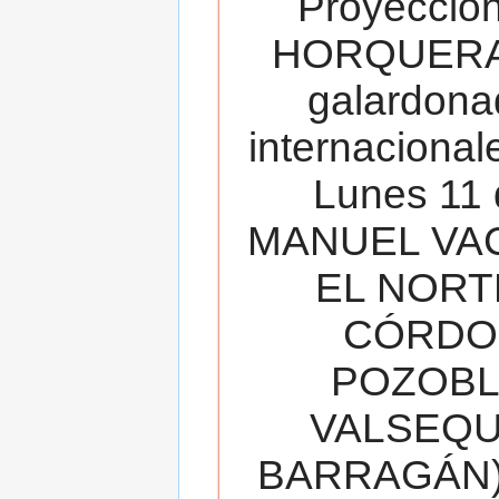
Proyecció
HORQUERA
galardona
internacionale
Lunes 11 
MANUEL VAC
EL NORT
CÓRDOB
POZOBL
VALSEQUIL
BARRAGÁN).T