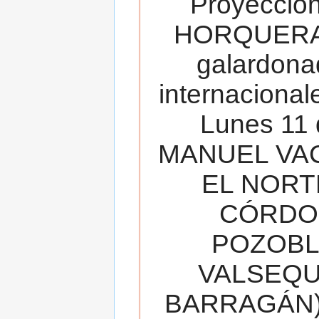
Proyecció
HORQUERA
galardona
internacionale
Lunes 11 
MANUEL VAC
EL NORT
CÓRDOB
POZOBL
VALSEQUIL
BARRAGÁN).T