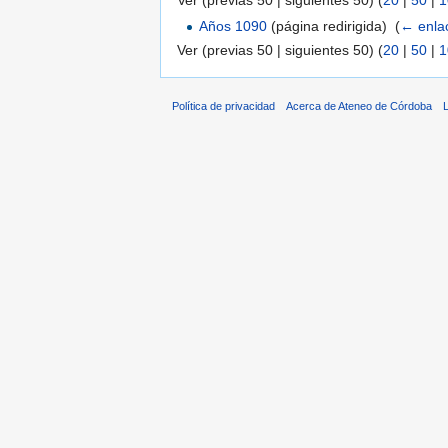
Ver (previas 50 | siguientes 50) (
20
|
50
|
1
Años 1090
(página redirigida) ‎
(
← enla
Ver (previas 50 | siguientes 50) (
20
|
50
|
1
Política de privacidad
Acerca de Ateneo de Córdoba