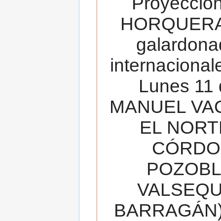
Proyecció
HORQUERA
galardona
internacionale
Lunes 11 
MANUEL VAC
EL NORT
CÓRDOB
POZOBL
VALSEQUIL
BARRAGÁN).T