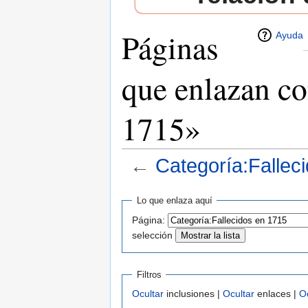
Páginas
Ayuda
que enlazan co
1715»
←
Categoría:Fallec
Saltar a:
navegación
,
buscar
Lo que enlaza aquí
Página:
selección
Filtros
Ocultar
inclusiones |
Ocultar
enlaces |
O