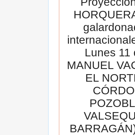
Proyecció
HORQUERA
galardona
internacionale
Lunes 11 
MANUEL VAC
EL NORT
CÓRDOB
POZOBL
VALSEQUIL
BARRAGÁN).T