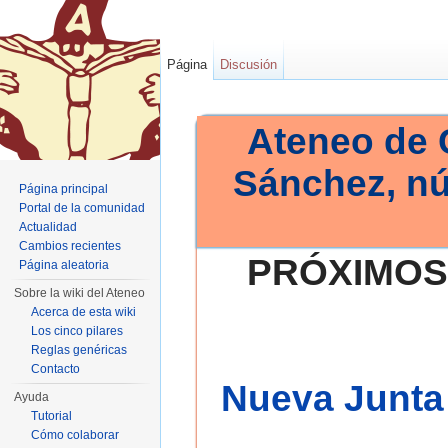
Página
Discusión
Ateneo de 
Sánchez, n
Página principal
Portal de la comunidad
Actualidad
Cambios recientes
PRÓXIMOS
Página aleatoria
Sobre la wiki del Ateneo
Acerca de esta wiki
Los cinco pilares
Reglas genéricas
Contacto
Nueva Junta 
Ayuda
Tutorial
Cómo colaborar