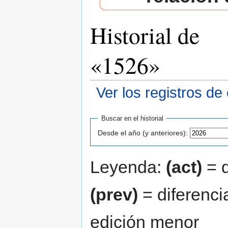
Historial de
«1526»
Ver los registros de
Saltar a:
navegación
,
buscar
Buscar en el historial
Desde el año (y anteriores):
Leyenda:
(act)
= d
(prev)
= diferenci
edición menor