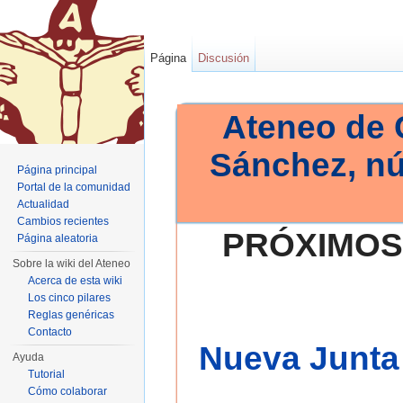
Página
Discusión
Ateneo de 
Sánchez, n
Página principal
Portal de la comunidad
Actualidad
Cambios recientes
PRÓXIMOS
Página aleatoria
Sobre la wiki del Ateneo
Acerca de esta wiki
Los cinco pilares
Reglas genéricas
Contacto
Nueva Junta 
Ayuda
Tutorial
Cómo colaborar