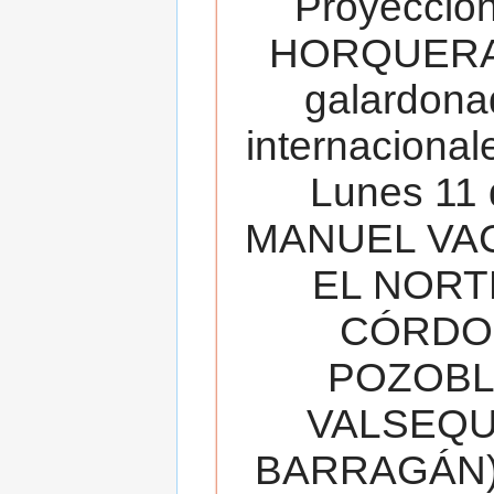
Proyecció
HORQUERA
galardona
internacionale
Lunes 11 
MANUEL VAC
EL NORT
CÓRDOB
POZOBL
VALSEQUIL
BARRAGÁN).T