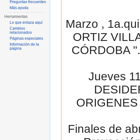
Preguntas frecuentes
Más ayuda
Herramientas
Marzo , 1a.qu
Lo que enlaza aquí
Cambios
relacionados
ORTIZ VILL
Páginas especiales
Información de la
CÓRDOBA ". 
página
Jueves 11
DESIDE
ORIGENES 
Finales de ab