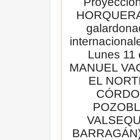
Proyecció
HORQUERA
galardona
internacionale
Lunes 11 
MANUEL VAC
EL NORT
CÓRDOB
POZOBL
VALSEQUIL
BARRAGÁN).T