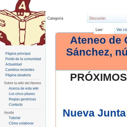
Categoría
Discusión
Leer
Ver có
Ateneo de 
Sánchez, n
Página principal
Portal de la comunidad
Actualidad
Cambios recientes
PRÓXIMOS
Página aleatoria
Sobre la wiki del Ateneo
Acerca de esta wiki
Los cinco pilares
Reglas genéricas
Contacto
Nueva Junta 
Ayuda
Tutorial
Cómo colaborar