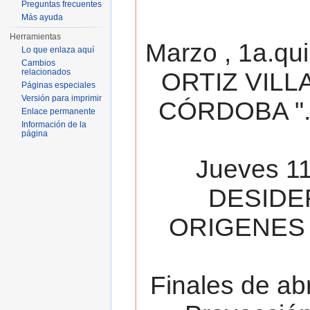
Preguntas frecuentes
Más ayuda
Herramientas
Marzo , 1a.qu
Lo que enlaza aquí
Cambios
relacionados
ORTIZ VILL
Páginas especiales
Versión para imprimir
CÓRDOBA ". 
Enlace permanente
Información de la
página
Jueves 11
DESIDE
ORIGENES 
Finales de ab