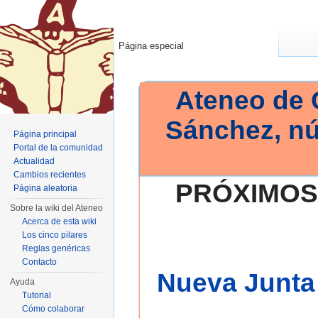
Página especial
Ateneo de 
Sánchez, n
Página principal
Portal de la comunidad
Actualidad
Cambios recientes
PRÓXIMOS
Página aleatoria
Sobre la wiki del Ateneo
Acerca de esta wiki
Los cinco pilares
Reglas genéricas
Contacto
Nueva Junta 
Ayuda
Tutorial
Cómo colaborar