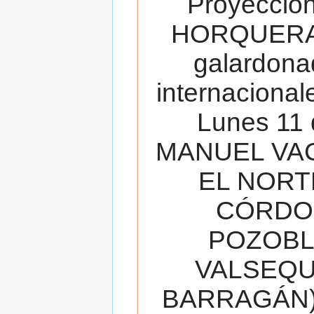
Proyecció
HORQUERA
galardona
internacionale
Lunes 11 
MANUEL VAC
EL NORT
CÓRDOB
POZOBL
VALSEQUIL
BARRAGÁN).T