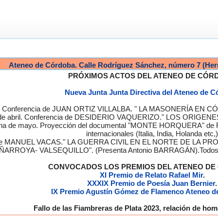
Ateneo de Córdoba. Calle Rodríguez Sánchez, número 7 (Her
PRÓXIMOS ACTOS DEL ATENEO DE CÓR
Nueva Junta Junta Directiva del Ateneo de 
a. Conferencia de JUAN ORTIZ VILLALBA. " LA MASONERÍA EN CÓRD
de abril. Conferencia de DESIDERIO VAQUERIZO." LOS ORIGENE
semana de mayo. Proyección del documental "MONTE HORQUERA" de
internacionales (Italia, India, Holanda etc,)
cia de MANUEL VACAS." LA GUERRA CIVIL EN EL NORTE DE L
ÑARROYA- VALSEQUILLO". (Presenta Antonio BARRAGÁN).Todos los
CONVOCADOS LOS PREMIOS DEL ATENEO D
XI Premio de Relato Rafael Mir
.
XXXIX Premio de Poesía Juan Bernier
.
IX Premio Agustín Gómez de Flamenco Ateneo d
Fallo de las Fiambreras de Plata 2023, relación de h