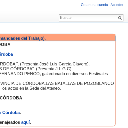
Crear una cuenta
Acceder
mandades del Trabajo).
DOBA
Córdoba
OBA ". (Presenta José Luis García Clavero).
S DE CÓRDOBA". (Presenta J.L.G.C).
 FERNANDO PENCO, galardonado en diversos Festivales
A PROVINCIA DE CÓRDOBA.LAS BATALLAS DE POZOBLANCO
 actos en la Sede del Ateneo.
E CÓRDOBA
e Córdoba
.
omenajeados
aquí
.