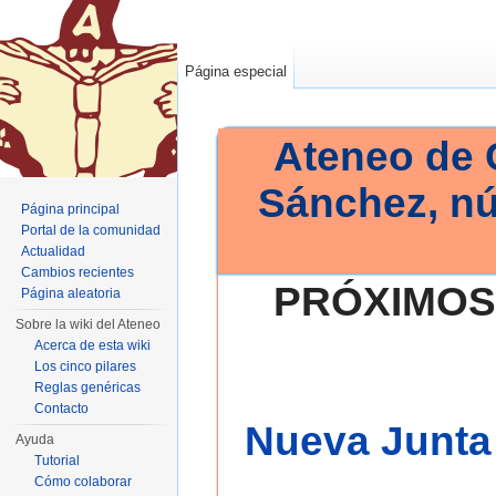
Página especial
Ateneo de 
Sánchez, n
Página principal
Portal de la comunidad
Actualidad
Cambios recientes
PRÓXIMOS
Página aleatoria
Sobre la wiki del Ateneo
Acerca de esta wiki
Los cinco pilares
Reglas genéricas
Contacto
Nueva Junta 
Ayuda
Tutorial
Cómo colaborar