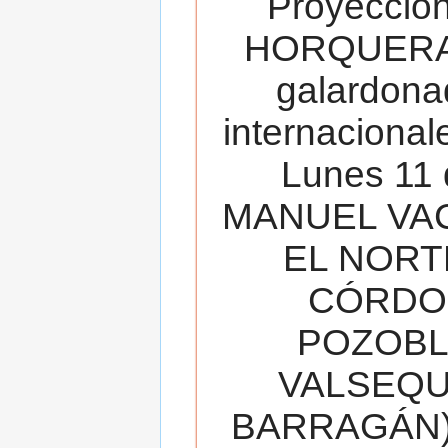
Proyecció
HORQUERA
galardona
internacionale
Lunes 11 
MANUEL VAC
EL NORT
CÓRDOB
POZOBL
VALSEQUIL
BARRAGÁN).T