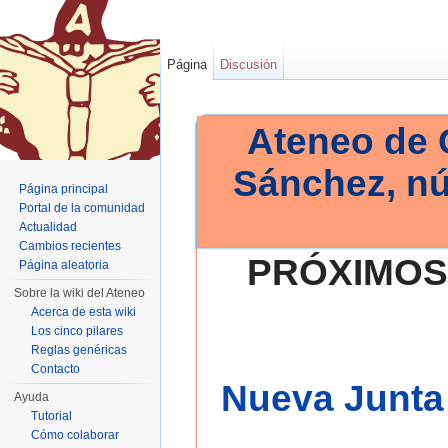
Página
Discusión
Ateneo de 
Sánchez, n
Página principal
Portal de la comunidad
Actualidad
Cambios recientes
PRÓXIMOS
Página aleatoria
Sobre la wiki del Ateneo
Acerca de esta wiki
Los cinco pilares
Reglas genéricas
Contacto
Nueva Junta 
Ayuda
Tutorial
Cómo colaborar