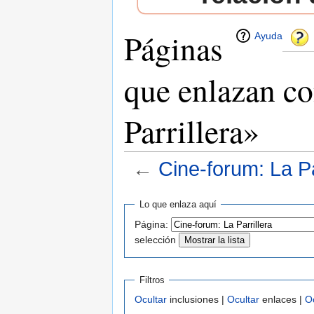
Páginas
Ayuda
que enlazan c
Parrillera»
←
Cine-forum: La Pa
Saltar a:
navegación
,
buscar
Lo que enlaza aquí
Página:
selección
Filtros
Ocultar
inclusiones |
Ocultar
enlaces |
O