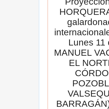
Proyecció
HORQUERA
galardona
internacionale
Lunes 11 
MANUEL VAC
EL NORT
CÓRDOB
POZOBL
VALSEQUIL
BARRAGÁN).T