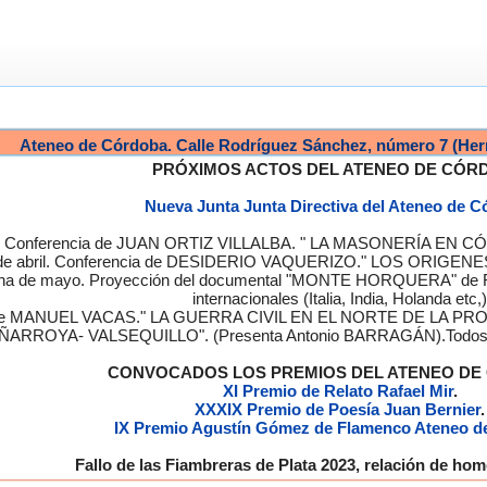
Ateneo de Córdoba. Calle Rodríguez Sánchez, número 7 (Her
PRÓXIMOS ACTOS DEL ATENEO DE CÓR
Nueva Junta Junta Directiva del Ateneo de 
a. Conferencia de JUAN ORTIZ VILLALBA. " LA MASONERÍA EN CÓRD
de abril. Conferencia de DESIDERIO VAQUERIZO." LOS ORIGENE
semana de mayo. Proyección del documental "MONTE HORQUERA" de
internacionales (Italia, India, Holanda etc,)
cia de MANUEL VACAS." LA GUERRA CIVIL EN EL NORTE DE L
ÑARROYA- VALSEQUILLO". (Presenta Antonio BARRAGÁN).Todos los
CONVOCADOS LOS PREMIOS DEL ATENEO D
XI Premio de Relato Rafael Mir
.
XXXIX Premio de Poesía Juan Bernier
.
IX Premio Agustín Gómez de Flamenco Ateneo d
Fallo de las Fiambreras de Plata 2023, relación de h