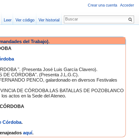
Crear una cuenta
Acceder
Leer
Ver código
Ver historial
mandades del Trabajo).
DOBA
Córdoba
OBA ". (Presenta José Luis García Clavero).
S DE CÓRDOBA". (Presenta J.L.G.C).
 FERNANDO PENCO, galardonado en diversos Festivales
A PROVINCIA DE CÓRDOBA.LAS BATALLAS DE POZOBLANCO
 actos en la Sede del Ateneo.
E CÓRDOBA
e Córdoba
.
omenajeados
aquí
.