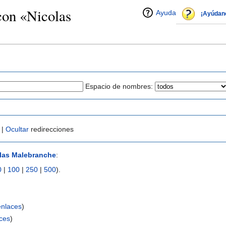
con «Nicolas
Ayuda
¡Ayúdan
Espacio de nombres:
 |
Ocultar
redirecciones
las Malebranche
:
0
|
100
|
250
|
500
).
nlaces
)
ces
)