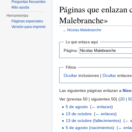
Preguntas frecuentes
Páginas que enlazan 
Más ayuda
Herramientas
Malebranche»
Páginas especiales
Versión para imprimir
←
Nicolas Malebranche
Saltar a:
navegación
,
buscar
Lo que enlaza aquí
Página:
Filtros
Ocultar
inclusiones |
Ocultar
enlaces
Las siguientes páginas enlazan a
Nico
Ver (previas 50 | siguientes 50) (
20
|
5
5 de agosto
‎
(
← enlaces
)
13 de octubre
‎
(
← enlaces
)
13 de octubre (fallecimientos)
‎
(
← e
5 de agosto (nacimientos)
‎
(
← enla