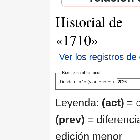
Historial de
«1710»
Ver los registros de
Saltar a:
navegación
,
buscar
Buscar en el historial
Desde el año (y anteriores):
Leyenda:
(act)
= d
(prev)
= diferenci
edición menor