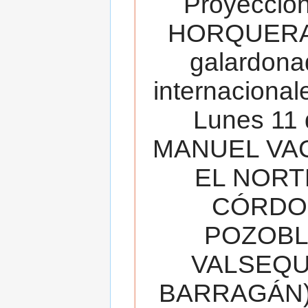
Proyecció
HORQUERA
galardona
internacionale
Lunes 11 
MANUEL VAC
EL NORT
CÓRDOB
POZOBL
VALSEQUIL
BARRAGÁN).T