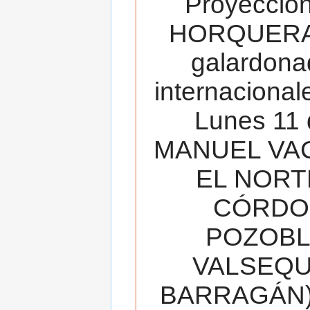
Proyecció
HORQUERA
galardona
internacionale
Lunes 11 
MANUEL VAC
EL NORT
CÓRDOB
POZOBL
VALSEQUIL
BARRAGÁN).T