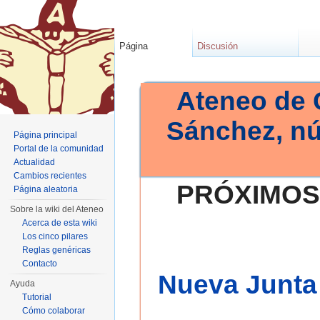
Página
Discusión
Ateneo de 
Sánchez, n
Página principal
Portal de la comunidad
Actualidad
Cambios recientes
PRÓXIMOS
Página aleatoria
Sobre la wiki del Ateneo
Acerca de esta wiki
Los cinco pilares
Reglas genéricas
Contacto
Nueva Junta 
Ayuda
Tutorial
Cómo colaborar