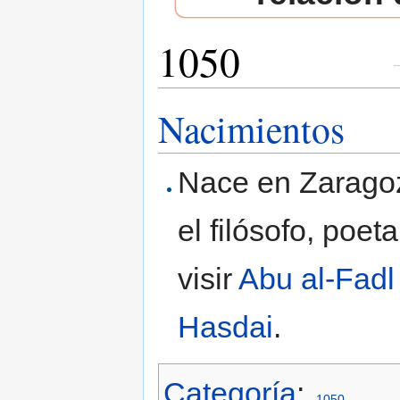
1050
Saltar a:
navegación
,
buscar
Nacimientos
Nace en Zarago
el filósofo, poeta
visir
Abu al-Fadl
Hasdai
.
Categoría
:
1050