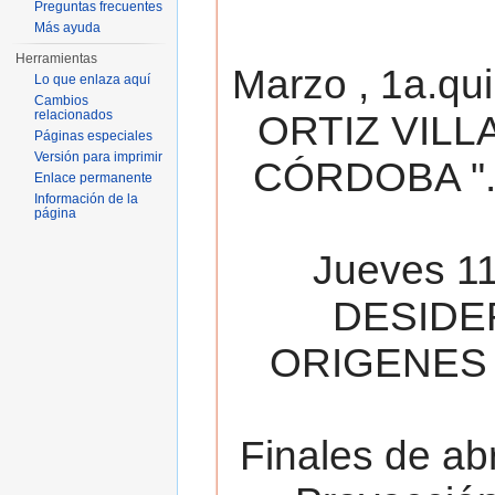
Preguntas frecuentes
Más ayuda
Herramientas
Marzo , 1a.qu
Lo que enlaza aquí
Cambios
relacionados
ORTIZ VILL
Páginas especiales
Versión para imprimir
CÓRDOBA ". 
Enlace permanente
Información de la
página
Jueves 11
DESIDE
ORIGENES 
Finales de ab