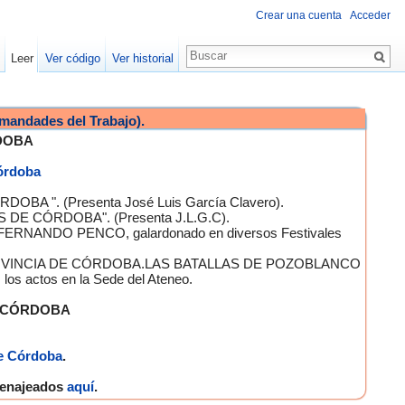
Crear una cuenta
Acceder
Leer
Ver código
Ver historial
mandades del Trabajo).
DOBA
Córdoba
OBA ". (Presenta José Luis García Clavero).
S DE CÓRDOBA". (Presenta J.L.G.C).
 FERNANDO PENCO, galardonado en diversos Festivales
A PROVINCIA DE CÓRDOBA.LAS BATALLAS DE POZOBLANCO
 actos en la Sede del Ateneo.
E CÓRDOBA
e Córdoba
.
omenajeados
aquí
.