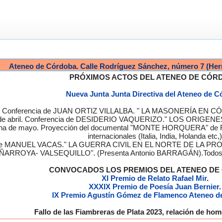
Ateneo de Córdoba. Calle Rodríguez Sánchez, número 7 (Her
PRÓXIMOS ACTOS DEL ATENEO DE CÓR
Nueva Junta Junta Directiva del Ateneo de 
a. Conferencia de JUAN ORTIZ VILLALBA. " LA MASONERÍA EN CÓRD
de abril. Conferencia de DESIDERIO VAQUERIZO." LOS ORIGENE
semana de mayo. Proyección del documental "MONTE HORQUERA" de
internacionales (Italia, India, Holanda etc,)
cia de MANUEL VACAS." LA GUERRA CIVIL EN EL NORTE DE L
ÑARROYA- VALSEQUILLO". (Presenta Antonio BARRAGÁN).Todos los
CONVOCADOS LOS PREMIOS DEL ATENEO D
XI Premio de Relato Rafael Mir
.
XXXIX Premio de Poesía Juan Bernier
.
IX Premio Agustín Gómez de Flamenco Ateneo d
Fallo de las Fiambreras de Plata 2023, relación de h