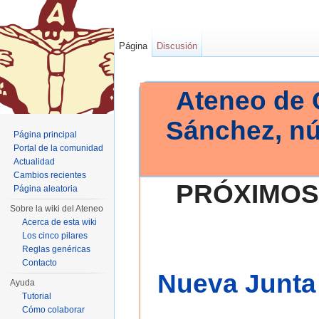
Página
Discusión
Ateneo de 
Sánchez, n
Página principal
Portal de la comunidad
Actualidad
Cambios recientes
PRÓXIMOS
Página aleatoria
Sobre la wiki del Ateneo
Acerca de esta wiki
Los cinco pilares
Reglas genéricas
Contacto
Nueva Junta 
Ayuda
Tutorial
Cómo colaborar