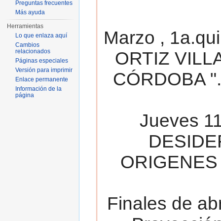
Preguntas frecuentes
Más ayuda
Herramientas
Marzo , 1a.qu
Lo que enlaza aquí
Cambios
relacionados
ORTIZ VILL
Páginas especiales
Versión para imprimir
CÓRDOBA ". 
Enlace permanente
Información de la
página
Jueves 11
DESIDE
ORIGENES 
Finales de ab