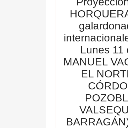
Proyecció
HORQUERA
galardona
internacionale
Lunes 11 
MANUEL VAC
EL NORT
CÓRDOB
POZOBL
VALSEQUIL
BARRAGÁN).T