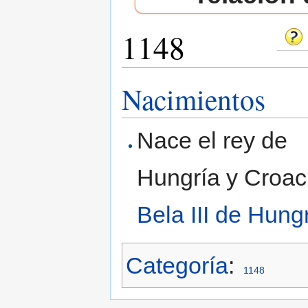
1148
Saltar a:
navegación
,
buscar
Nacimientos
Nace el rey de
Hungría y Croac
Bela III de Hung
Categoría
:
1148