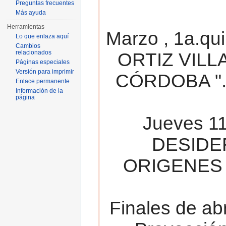
Preguntas frecuentes
Más ayuda
Herramientas
Marzo , 1a.qu
Lo que enlaza aquí
Cambios
relacionados
ORTIZ VILL
Páginas especiales
Versión para imprimir
CÓRDOBA ". 
Enlace permanente
Información de la
página
Jueves 11
DESIDE
ORIGENES 
Finales de ab