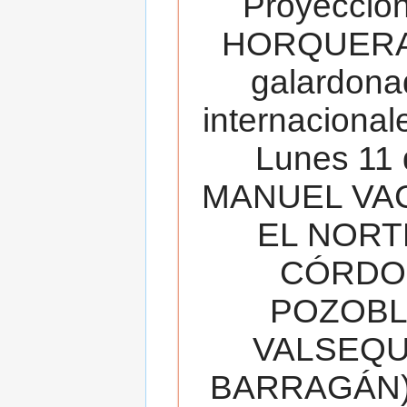
Proyecció
HORQUERA
galardona
internacionale
Lunes 11 
MANUEL VAC
EL NORT
CÓRDOB
POZOBL
VALSEQUIL
BARRAGÁN).T