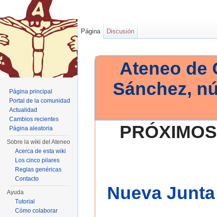
Página
Discusión
Ateneo de 
Sánchez, n
Página principal
Portal de la comunidad
Actualidad
Cambios recientes
PRÓXIMOS
Página aleatoria
Sobre la wiki del Ateneo
Acerca de esta wiki
Los cinco pilares
Reglas genéricas
Contacto
Nueva Junta 
Ayuda
Tutorial
Cómo colaborar