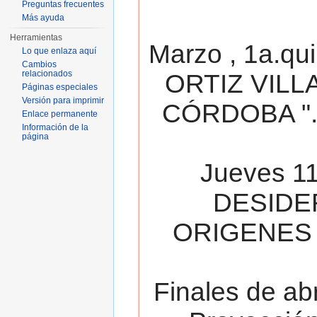
Preguntas frecuentes
Más ayuda
Herramientas
Marzo , 1a.qu
Lo que enlaza aquí
Cambios
relacionados
ORTIZ VILL
Páginas especiales
Versión para imprimir
CÓRDOBA ". 
Enlace permanente
Información de la
página
Jueves 11
DESIDE
ORIGENES 
Finales de ab