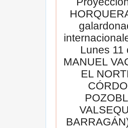
Proyecció
HORQUERA
galardona
internacionale
Lunes 11 
MANUEL VAC
EL NORT
CÓRDOB
POZOBL
VALSEQUIL
BARRAGÁN).T