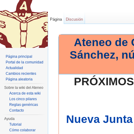
Página
Discusión
Ateneo de 
Sánchez, n
Página principal
Portal de la comunidad
Actualidad
Cambios recientes
PRÓXIMOS
Página aleatoria
Sobre la wiki del Ateneo
Acerca de esta wiki
Los cinco pilares
Reglas genéricas
Contacto
Nueva Junta 
Ayuda
Tutorial
Cómo colaborar