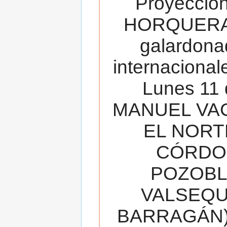
Proyecció
HORQUERA
galardona
internacionale
Lunes 11 
MANUEL VAC
EL NORT
CÓRDOB
POZOBL
VALSEQUIL
BARRAGÁN).T