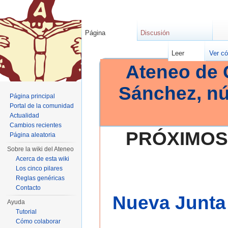
Página
Discusión
Leer
Ver có
Ateneo de 
Sánchez, n
Página principal
Portal de la comunidad
Actualidad
Cambios recientes
PRÓXIMOS
Página aleatoria
Sobre la wiki del Ateneo
Acerca de esta wiki
Los cinco pilares
Reglas genéricas
Contacto
Nueva Junta 
Ayuda
Tutorial
Cómo colaborar