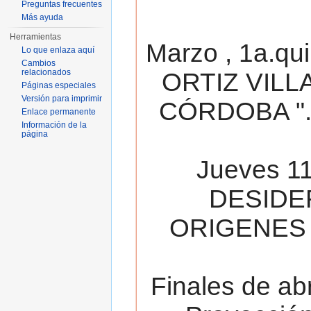
Preguntas frecuentes
Más ayuda
Herramientas
Marzo , 1a.qu
Lo que enlaza aquí
Cambios
relacionados
ORTIZ VILL
Páginas especiales
Versión para imprimir
CÓRDOBA ". 
Enlace permanente
Información de la
página
Jueves 11
DESIDE
ORIGENES 
Finales de ab