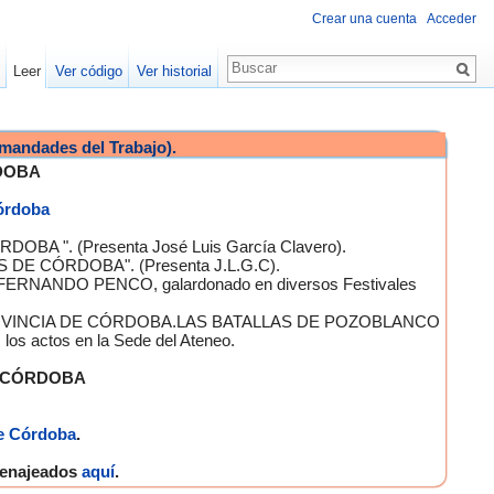
Crear una cuenta
Acceder
Leer
Ver código
Ver historial
mandades del Trabajo).
DOBA
Córdoba
OBA ". (Presenta José Luis García Clavero).
S DE CÓRDOBA". (Presenta J.L.G.C).
 FERNANDO PENCO, galardonado en diversos Festivales
A PROVINCIA DE CÓRDOBA.LAS BATALLAS DE POZOBLANCO
 actos en la Sede del Ateneo.
E CÓRDOBA
e Córdoba
.
omenajeados
aquí
.