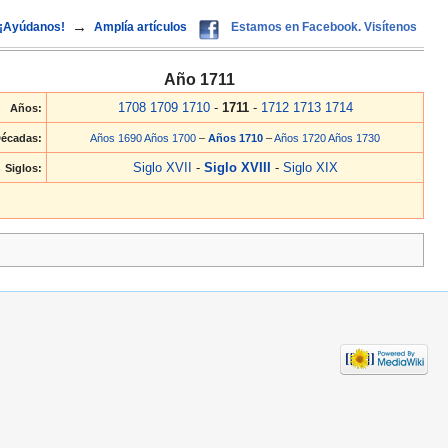
→
¡Ayúdanos!
Amplía artículos
Estamos en Facebook. Visítenos
Año 1711
1708
1709
1710
-
1711
-
1712
1713
1714
Años:
écadas:
Años 1690
Años 1700
–
Años 1710
–
Años 1720
Años 1730
Siglo XVII
-
Siglo XVIII
-
Siglo XIX
Siglos: