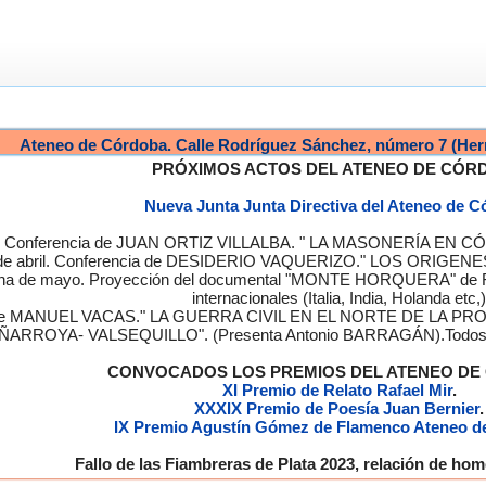
Ateneo de Córdoba. Calle Rodríguez Sánchez, número 7 (Her
PRÓXIMOS ACTOS DEL ATENEO DE CÓR
Nueva Junta Junta Directiva del Ateneo de 
a. Conferencia de JUAN ORTIZ VILLALBA. " LA MASONERÍA EN CÓRD
de abril. Conferencia de DESIDERIO VAQUERIZO." LOS ORIGENE
semana de mayo. Proyección del documental "MONTE HORQUERA" de
internacionales (Italia, India, Holanda etc,)
cia de MANUEL VACAS." LA GUERRA CIVIL EN EL NORTE DE L
ÑARROYA- VALSEQUILLO". (Presenta Antonio BARRAGÁN).Todos los
CONVOCADOS LOS PREMIOS DEL ATENEO D
XI Premio de Relato Rafael Mir
.
XXXIX Premio de Poesía Juan Bernier
.
IX Premio Agustín Gómez de Flamenco Ateneo d
Fallo de las Fiambreras de Plata 2023, relación de h