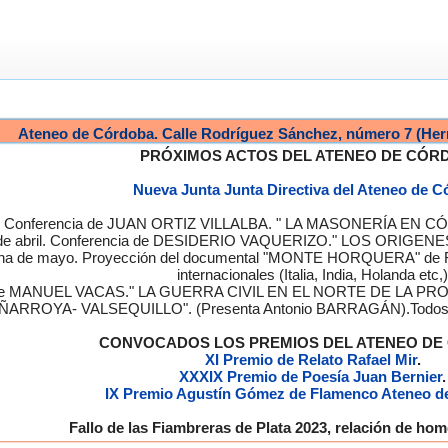
Ateneo de Córdoba. Calle Rodríguez Sánchez, número 7 (Her
PRÓXIMOS ACTOS DEL ATENEO DE CÓR
Nueva Junta Junta Directiva del Ateneo de 
a. Conferencia de JUAN ORTIZ VILLALBA. " LA MASONERÍA EN CÓRD
de abril. Conferencia de DESIDERIO VAQUERIZO." LOS ORIGENE
semana de mayo. Proyección del documental "MONTE HORQUERA" de
internacionales (Italia, India, Holanda etc,)
cia de MANUEL VACAS." LA GUERRA CIVIL EN EL NORTE DE L
ÑARROYA- VALSEQUILLO". (Presenta Antonio BARRAGÁN).Todos los
CONVOCADOS LOS PREMIOS DEL ATENEO D
XI Premio de Relato Rafael Mir
.
XXXIX Premio de Poesía Juan Bernier
.
IX Premio Agustín Gómez de Flamenco Ateneo d
Fallo de las Fiambreras de Plata 2023, relación de h