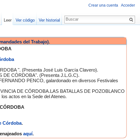
Crear una cuenta
Acceder
Leer
Ver código
Ver historial
mandades del Trabajo).
DOBA
Córdoba
OBA ". (Presenta José Luis García Clavero).
S DE CÓRDOBA". (Presenta J.L.G.C).
 FERNANDO PENCO, galardonado en diversos Festivales
A PROVINCIA DE CÓRDOBA.LAS BATALLAS DE POZOBLANCO
 actos en la Sede del Ateneo.
E CÓRDOBA
e Córdoba
.
omenajeados
aquí
.