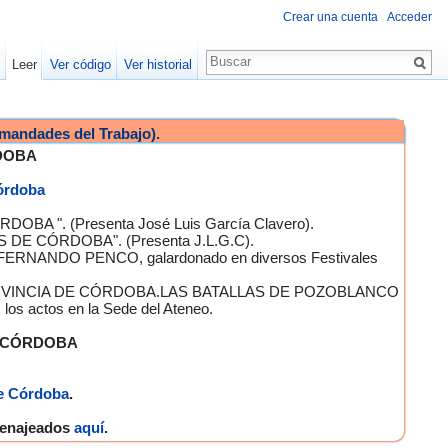
Crear una cuenta
Acceder
Leer
Ver código
Ver historial
mandades del Trabajo).
DOBA
Córdoba
OBA ". (Presenta José Luis García Clavero).
S DE CÓRDOBA". (Presenta J.L.G.C).
 FERNANDO PENCO, galardonado en diversos Festivales
A PROVINCIA DE CÓRDOBA.LAS BATALLAS DE POZOBLANCO
 actos en la Sede del Ateneo.
E CÓRDOBA
e Córdoba
.
omenajeados
aquí
.