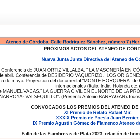
Ateneo de Córdoba. Calle Rodríguez Sánchez, número 7 (Her
PRÓXIMOS ACTOS DEL ATENEO DE CÓR
Nueva Junta Junta Directiva del Ateneo de 
a. Conferencia de JUAN ORTIZ VILLALBA. " LA MASONERÍA EN CÓRD
de abril. Conferencia de DESIDERIO VAQUERIZO." LOS ORIGENE
semana de mayo. Proyección del documental "MONTE HORQUERA" de
internacionales (Italia, India, Holanda etc,)
cia de MANUEL VACAS." LA GUERRA CIVIL EN EL NORTE DE L
ÑARROYA- VALSEQUILLO". (Presenta Antonio BARRAGÁN).Todos los
CONVOCADOS LOS PREMIOS DEL ATENEO D
XI Premio de Relato Rafael Mir
.
XXXIX Premio de Poesía Juan Bernier
.
IX Premio Agustín Gómez de Flamenco Ateneo d
Fallo de las Fiambreras de Plata 2023, relación de h