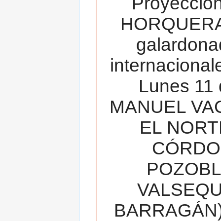
Proyecció
HORQUERA
galardona
internacionale
Lunes 11 
MANUEL VAC
EL NORT
CÓRDOB
POZOBL
VALSEQUIL
BARRAGÁN).T