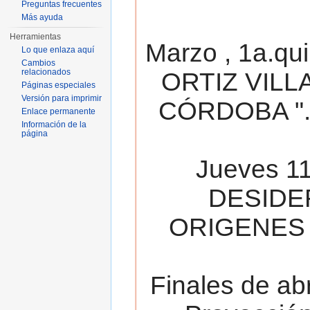
Preguntas frecuentes
Más ayuda
Herramientas
Marzo , 1a.qu
Lo que enlaza aquí
Cambios
relacionados
ORTIZ VILL
Páginas especiales
Versión para imprimir
CÓRDOBA ". 
Enlace permanente
Información de la
página
Jueves 11
DESIDE
ORIGENES 
Finales de ab