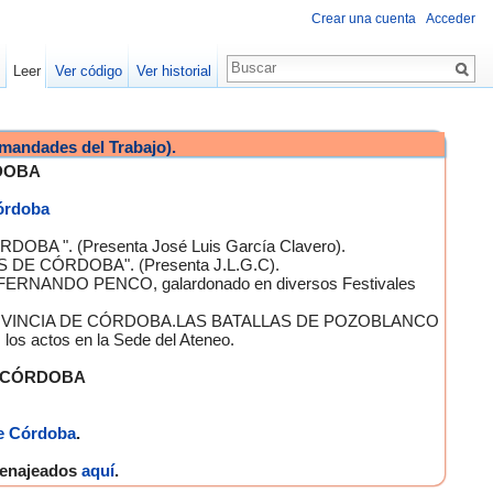
Crear una cuenta
Acceder
Leer
Ver código
Ver historial
mandades del Trabajo).
DOBA
Córdoba
OBA ". (Presenta José Luis García Clavero).
S DE CÓRDOBA". (Presenta J.L.G.C).
 FERNANDO PENCO, galardonado en diversos Festivales
A PROVINCIA DE CÓRDOBA.LAS BATALLAS DE POZOBLANCO
 actos en la Sede del Ateneo.
E CÓRDOBA
e Córdoba
.
omenajeados
aquí
.