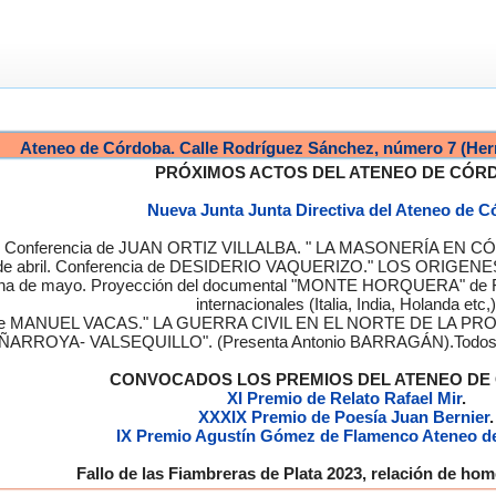
Ateneo de Córdoba. Calle Rodríguez Sánchez, número 7 (Her
PRÓXIMOS ACTOS DEL ATENEO DE CÓR
Nueva Junta Junta Directiva del Ateneo de 
a. Conferencia de JUAN ORTIZ VILLALBA. " LA MASONERÍA EN CÓRD
de abril. Conferencia de DESIDERIO VAQUERIZO." LOS ORIGENE
semana de mayo. Proyección del documental "MONTE HORQUERA" de
internacionales (Italia, India, Holanda etc,)
cia de MANUEL VACAS." LA GUERRA CIVIL EN EL NORTE DE L
ÑARROYA- VALSEQUILLO". (Presenta Antonio BARRAGÁN).Todos los
CONVOCADOS LOS PREMIOS DEL ATENEO D
XI Premio de Relato Rafael Mir
.
XXXIX Premio de Poesía Juan Bernier
.
IX Premio Agustín Gómez de Flamenco Ateneo d
Fallo de las Fiambreras de Plata 2023, relación de h