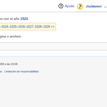
Ayuda
→
¡Ayúdanos!
dos con el año
1523
.
–
1524
–
1525
–
1526
–
1527
–
1528
–
1529
>>
ina o archivo.
008 a las 20:08.
ba
Limitación de responsabilidad