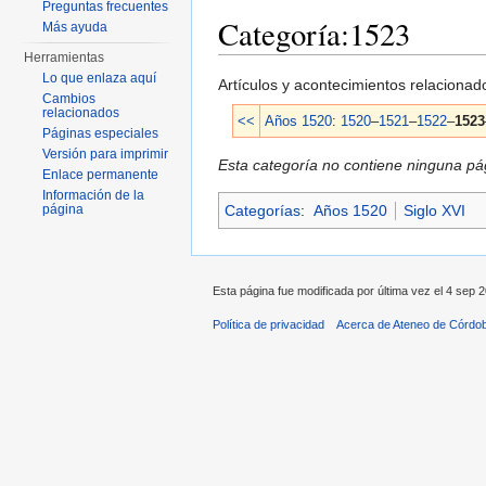
Preguntas frecuentes
Categoría:1523
Más ayuda
Herramientas
Saltar a:
navegación
,
buscar
Lo que enlaza aquí
Artículos y acontecimientos relaciona
Cambios
relacionados
<<
Años 1520
:
1520
–
1521
–
1522
–
1523
Páginas especiales
Versión para imprimir
Esta categoría no contiene ninguna pág
Enlace permanente
Información de la
Categorías
:
Años 1520
Siglo XVI
página
Esta página fue modificada por última vez el 4 sep 2
Política de privacidad
Acerca de Ateneo de Córdo