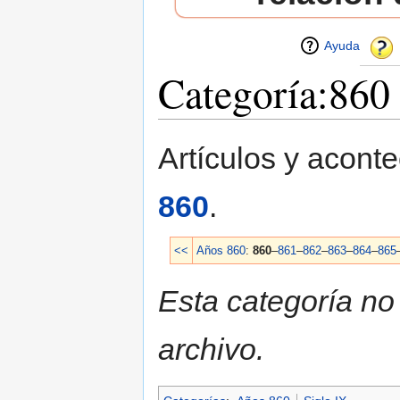
Ayuda
Categoría:860
Saltar a:
navegación
,
buscar
Artículos y acont
860
.
<<
Años 860
:
860
–
861
–
862
–
863
–
864
–
865
Esta categoría no
archivo.