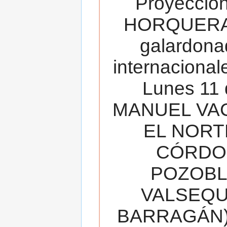
Proyecció
HORQUERA
galardona
internacionale
Lunes 11 
MANUEL VAC
EL NORT
CÓRDOB
POZOBL
VALSEQUIL
BARRAGÁN).T