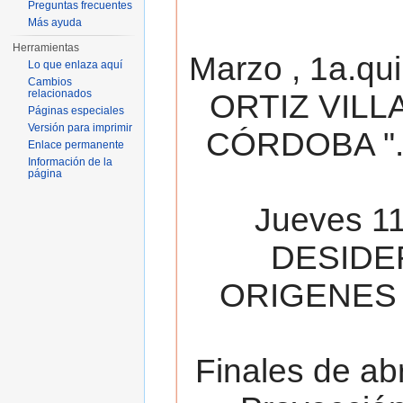
Preguntas frecuentes
Más ayuda
Herramientas
Marzo , 1a.qu
Lo que enlaza aquí
Cambios
relacionados
ORTIZ VILL
Páginas especiales
Versión para imprimir
CÓRDOBA ". 
Enlace permanente
Información de la
página
Jueves 11
DESIDE
ORIGENES 
Finales de ab