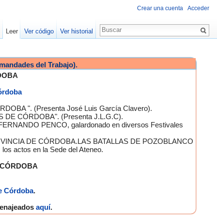
Crear una cuenta
Acceder
Leer
Ver código
Ver historial
mandades del Trabajo).
DOBA
Córdoba
OBA ". (Presenta José Luis García Clavero).
S DE CÓRDOBA". (Presenta J.L.G.C).
 FERNANDO PENCO, galardonado en diversos Festivales
A PROVINCIA DE CÓRDOBA.LAS BATALLAS DE POZOBLANCO
 actos en la Sede del Ateneo.
E CÓRDOBA
e Córdoba
.
omenajeados
aquí
.