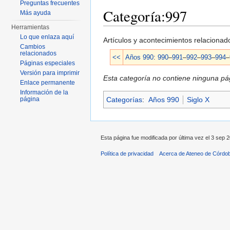
Preguntas frecuentes
Categoría:997
Más ayuda
Herramientas
Saltar a:
navegación
,
buscar
Lo que enlaza aquí
Artículos y acontecimientos relaciona
Cambios
relacionados
<<
Años 990
:
990
–
991
–
992
–
993
–
994
–
Páginas especiales
Versión para imprimir
Esta categoría no contiene ninguna pág
Enlace permanente
Información de la
Categorías
:
Años 990
Siglo X
página
Esta página fue modificada por última vez el 3 sep 2
Política de privacidad
Acerca de Ateneo de Córdo