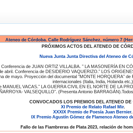
Ateneo de Córdoba. Calle Rodríguez Sánchez, número 7 (Her
PRÓXIMOS ACTOS DEL ATENEO DE CÓR
Nueva Junta Junta Directiva del Ateneo de 
a. Conferencia de JUAN ORTIZ VILLALBA. " LA MASONERÍA EN CÓRD
de abril. Conferencia de DESIDERIO VAQUERIZO." LOS ORIGENE
semana de mayo. Proyección del documental "MONTE HORQUERA" de
internacionales (Italia, India, Holanda etc,)
cia de MANUEL VACAS." LA GUERRA CIVIL EN EL NORTE DE L
ÑARROYA- VALSEQUILLO". (Presenta Antonio BARRAGÁN).Todos los
CONVOCADOS LOS PREMIOS DEL ATENEO D
XI Premio de Relato Rafael Mir
.
XXXIX Premio de Poesía Juan Bernier
.
IX Premio Agustín Gómez de Flamenco Ateneo d
Fallo de las Fiambreras de Plata 2023, relación de h