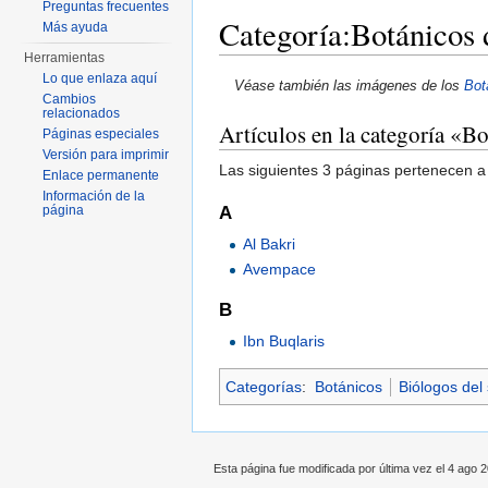
Preguntas frecuentes
Categoría:Botánicos 
Más ayuda
Herramientas
Saltar a:
navegación
,
buscar
Lo que enlaza aquí
Véase también las imágenes de los
Bot
Cambios
relacionados
Artículos en la categoría «Bo
Páginas especiales
Versión para imprimir
Las siguientes 3 páginas pertenecen a 
Enlace permanente
Información de la
A
página
Al Bakri
Avempace
B
Ibn Buqlaris
Categorías
:
Botánicos
Biólogos del 
Esta página fue modificada por última vez el 4 ago 2