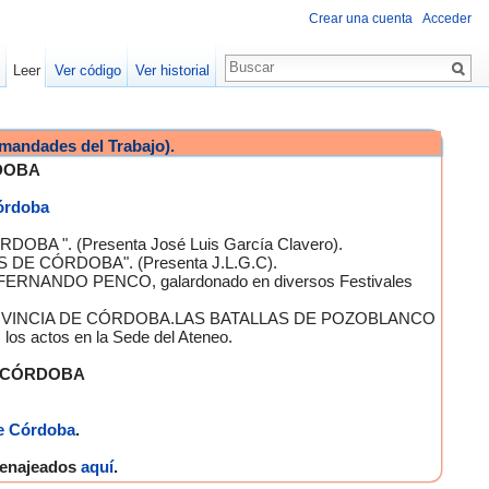
Crear una cuenta
Acceder
Leer
Ver código
Ver historial
mandades del Trabajo).
DOBA
Córdoba
OBA ". (Presenta José Luis García Clavero).
S DE CÓRDOBA". (Presenta J.L.G.C).
 FERNANDO PENCO, galardonado en diversos Festivales
A PROVINCIA DE CÓRDOBA.LAS BATALLAS DE POZOBLANCO
 actos en la Sede del Ateneo.
E CÓRDOBA
e Córdoba
.
omenajeados
aquí
.