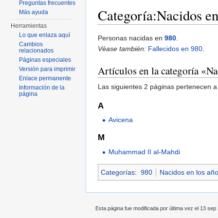
Preguntas frecuentes
Categoría:Nacidos e
Más ayuda
Herramientas
Saltar a:
navegación
,
buscar
Lo que enlaza aquí
Personas nacidas en
980
.
Cambios
Véase también:
Fallecidos en 980
.
relacionados
Páginas especiales
Artículos en la categoría «N
Versión para imprimir
Enlace permanente
Las siguientes 2 páginas pertenecen a 
Información de la
página
A
Avicena
M
Muhammad II al-Mahdi
Categorías
:
980
Nacidos en los añ
Esta página fue modificada por última vez el 13 sep 