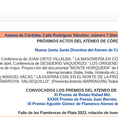
Ateneo de Córdoba. Calle Rodríguez Sánchez, número 7 (Her
PRÓXIMOS ACTOS DEL ATENEO DE CÓR
Nueva Junta Junta Directiva del Ateneo de 
a. Conferencia de JUAN ORTIZ VILLALBA. " LA MASONERÍA EN CÓRD
de abril. Conferencia de DESIDERIO VAQUERIZO." LOS ORIGENE
semana de mayo. Proyección del documental "MONTE HORQUERA" de
internacionales (Italia, India, Holanda etc,)
cia de MANUEL VACAS." LA GUERRA CIVIL EN EL NORTE DE L
ÑARROYA- VALSEQUILLO". (Presenta Antonio BARRAGÁN).Todos los
CONVOCADOS LOS PREMIOS DEL ATENEO D
XI Premio de Relato Rafael Mir
.
XXXIX Premio de Poesía Juan Bernier
.
IX Premio Agustín Gómez de Flamenco Ateneo d
Fallo de las Fiambreras de Plata 2023, relación de h