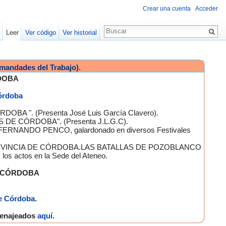
Crear una cuenta
Acceder
Leer
Ver código
Ver historial
mandades del Trabajo).
DOBA
Córdoba
OBA ". (Presenta José Luis García Clavero).
S DE CÓRDOBA". (Presenta J.L.G.C).
 FERNANDO PENCO, galardonado en diversos Festivales
A PROVINCIA DE CÓRDOBA.LAS BATALLAS DE POZOBLANCO
 actos en la Sede del Ateneo.
E CÓRDOBA
e Córdoba
.
omenajeados
aquí
.