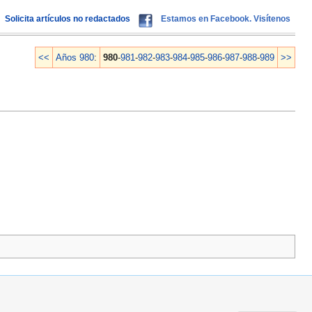
Solicita artículos no redactados
Estamos en Facebook. Visítenos
<<
Años 980
:
980
-
981
-
982
-
983
-
984
-
985
-
986
-
987
-
988
-
989
>>