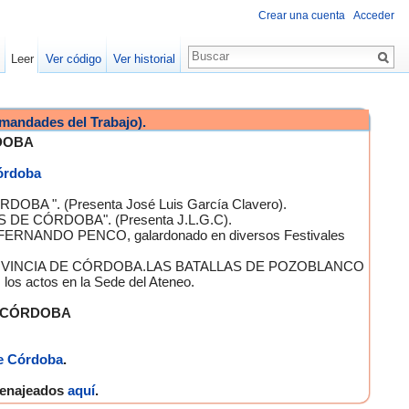
Crear una cuenta
Acceder
Leer
Ver código
Ver historial
mandades del Trabajo).
DOBA
Córdoba
OBA ". (Presenta José Luis García Clavero).
S DE CÓRDOBA". (Presenta J.L.G.C).
 FERNANDO PENCO, galardonado en diversos Festivales
A PROVINCIA DE CÓRDOBA.LAS BATALLAS DE POZOBLANCO
 actos en la Sede del Ateneo.
E CÓRDOBA
e Córdoba
.
omenajeados
aquí
.