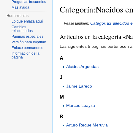
Preguntas frecuentes
Categoría:Nacidos en
Más ayuda
Herramientas
Saltar a:
navegación
,
buscar
Lo que enlaza aquí
Categoría:Fallecidos e
Véase también:
Cambios
relacionados
Artículos en la categoría «N
Páginas especiales
Versión para imprimir
Las siguientes 5 páginas pertenecen a 
Enlace permanente
Información de la
A
página
Alcides Arguedas
J
Jaime Laredo
M
Marcos Loayza
R
Arturo Reque Meruvia