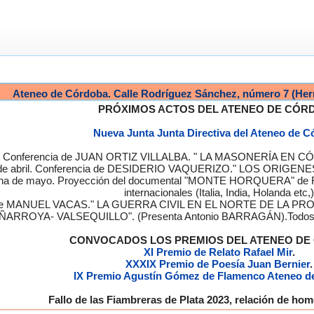
Ateneo de Córdoba. Calle Rodríguez Sánchez, número 7 (Her
PRÓXIMOS ACTOS DEL ATENEO DE CÓR
Nueva Junta Junta Directiva del Ateneo de 
a. Conferencia de JUAN ORTIZ VILLALBA. " LA MASONERÍA EN CÓRD
de abril. Conferencia de DESIDERIO VAQUERIZO." LOS ORIGENE
semana de mayo. Proyección del documental "MONTE HORQUERA" de
internacionales (Italia, India, Holanda etc,)
cia de MANUEL VACAS." LA GUERRA CIVIL EN EL NORTE DE L
ÑARROYA- VALSEQUILLO". (Presenta Antonio BARRAGÁN).Todos los
CONVOCADOS LOS PREMIOS DEL ATENEO D
XI Premio de Relato Rafael Mir
.
XXXIX Premio de Poesía Juan Bernier
.
IX Premio Agustín Gómez de Flamenco Ateneo d
Fallo de las Fiambreras de Plata 2023, relación de h