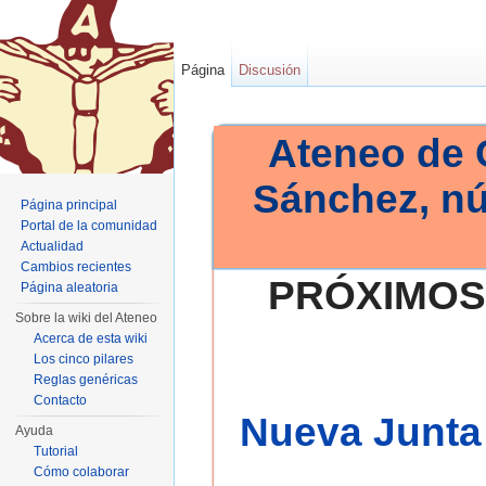
Página
Discusión
Ateneo de 
Sánchez, n
Página principal
Portal de la comunidad
Actualidad
Cambios recientes
PRÓXIMOS
Página aleatoria
Sobre la wiki del Ateneo
Acerca de esta wiki
Los cinco pilares
Reglas genéricas
Contacto
Nueva Junta 
Ayuda
Tutorial
Cómo colaborar