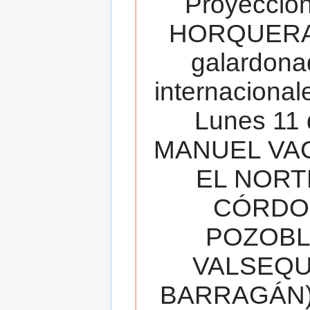
Proyecció
HORQUERA
galardona
internacionale
Lunes 11 
MANUEL VAC
EL NORT
CÓRDOB
POZOBL
VALSEQUIL
BARRAGÁN).T