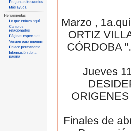
Preguntas frecuentes
Más ayuda
Herramientas
Marzo , 1a.qu
Lo que enlaza aquí
Cambios
relacionados
ORTIZ VILL
Páginas especiales
Versión para imprimir
CÓRDOBA ". 
Enlace permanente
Información de la
página
Jueves 11
DESIDE
ORIGENES 
Finales de ab