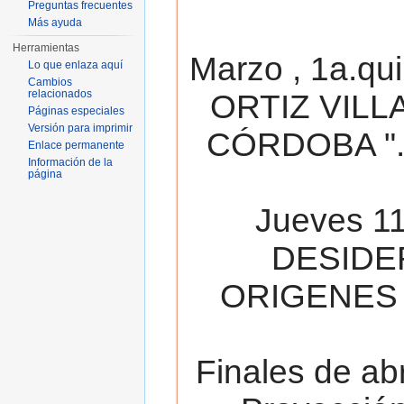
Preguntas frecuentes
Más ayuda
Herramientas
Marzo , 1a.qu
Lo que enlaza aquí
Cambios
relacionados
ORTIZ VILL
Páginas especiales
Versión para imprimir
CÓRDOBA ". 
Enlace permanente
Información de la
página
Jueves 11
DESIDE
ORIGENES 
Finales de ab