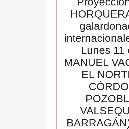
Proyecció
HORQUERA
galardona
internacionale
Lunes 11 
MANUEL VAC
EL NORT
CÓRDOB
POZOBL
VALSEQUIL
BARRAGÁN).T