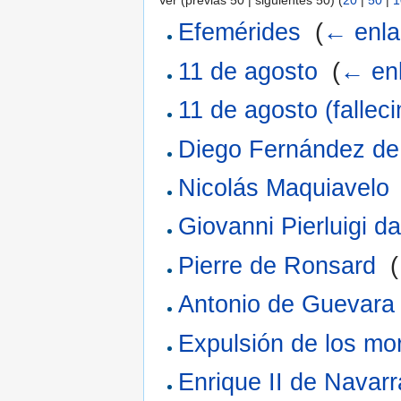
Ver (previas 50 | siguientes 50) (
20
|
50
|
1
Efemérides
‎
(
← enla
11 de agosto
‎
(
← en
11 de agosto (fallec
Diego Fernández d
Nicolás Maquiavelo
Giovanni Pierluigi da
Pierre de Ronsard
‎
(
Antonio de Guevara
Expulsión de los mo
Enrique II de Navarr