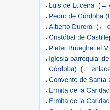
Luis de Lucena
‎
(
← 
Pedro de Córdoba (fr
Alberto Durero
‎
(
← e
Cristóbal de Castille
Pieter Brueghel el Vi
Iglesia parroquial d
Córdoba)
‎
(
← enlac
Convento de Santa C
Ermita de la Carida
Ermita de la Carida