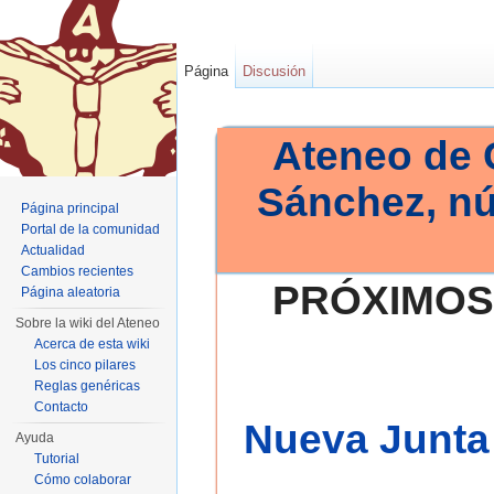
Página
Discusión
Ateneo de 
Sánchez, n
Página principal
Portal de la comunidad
Actualidad
Cambios recientes
PRÓXIMOS
Página aleatoria
Sobre la wiki del Ateneo
Acerca de esta wiki
Los cinco pilares
Reglas genéricas
Contacto
Nueva Junta 
Ayuda
Tutorial
Cómo colaborar