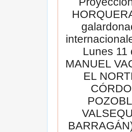
Proyecció
HORQUERA
galardona
internacionale
Lunes 11 
MANUEL VAC
EL NORT
CÓRDOB
POZOBL
VALSEQUIL
BARRAGÁN).T