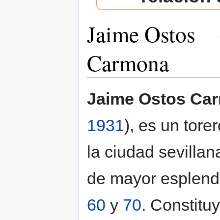
Jaime Ostos
Carmona
Saltar a:
navegación
,
buscar
Jaime Ostos Ca
1931
), es un tore
la ciudad sevilla
de mayor esplendo
60
y
70
. Constitu