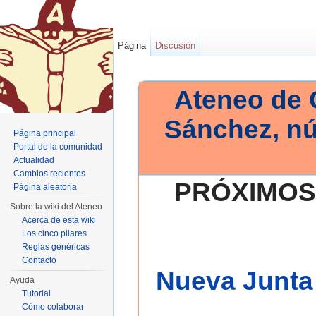
Página
Discusión
Ateneo de 
Sánchez, n
Página principal
Portal de la comunidad
Actualidad
Cambios recientes
PRÓXIMOS
Página aleatoria
Sobre la wiki del Ateneo
Acerca de esta wiki
Los cinco pilares
Reglas genéricas
Contacto
Nueva Junta 
Ayuda
Tutorial
Cómo colaborar