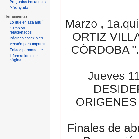
Preguntas frecuentes
Más ayuda
Herramientas
Marzo , 1a.qu
Lo que enlaza aquí
Cambios
relacionados
ORTIZ VILL
Páginas especiales
Versión para imprimir
CÓRDOBA ". 
Enlace permanente
Información de la
página
Jueves 11
DESIDE
ORIGENES 
Finales de ab