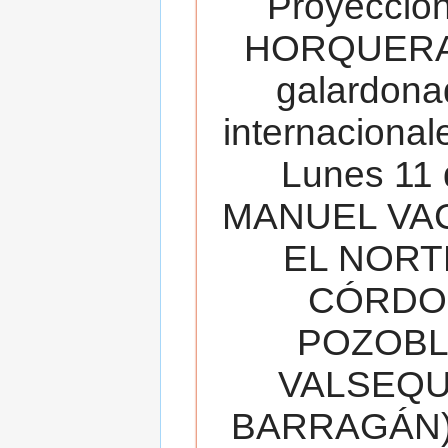
Proyecció
HORQUERA
galardona
internacionale
Lunes 11 
MANUEL VAC
EL NORT
CÓRDOB
POZOBL
VALSEQUIL
BARRAGÁN).T