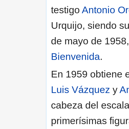
testigo
Antonio O
Urquijo, siendo s
de mayo de 1958,
Bienvenida
.
En 1959 obtiene e
Luis Vázquez
y
A
cabeza del escala
primerísimas figu