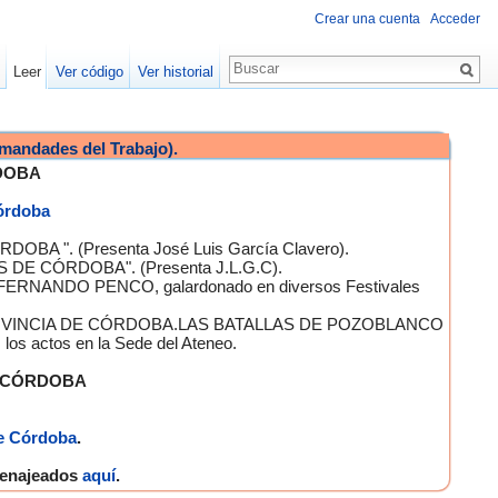
Crear una cuenta
Acceder
Leer
Ver código
Ver historial
mandades del Trabajo).
DOBA
Córdoba
OBA ". (Presenta José Luis García Clavero).
S DE CÓRDOBA". (Presenta J.L.G.C).
 FERNANDO PENCO, galardonado en diversos Festivales
A PROVINCIA DE CÓRDOBA.LAS BATALLAS DE POZOBLANCO
 actos en la Sede del Ateneo.
E CÓRDOBA
e Córdoba
.
omenajeados
aquí
.