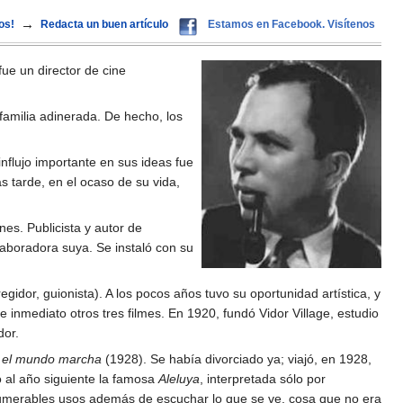
→
os!
Redacta un buen artículo
Estamos en Facebook. Visítenos
 fue un director de cine
familia adinerada. De hecho, los
influjo importante en sus ideas fue
s tarde, en el ocaso de su vida,
es. Publicista y autor de
laboradora suya. Se instaló con su
gidor, guionista). A los pocos años tuvo su oportunidad artística, y
e inmediato otros tres filmes. En 1920, fundó Vidor Village, estudio
dor.
 el mundo marcha
(1928). Se había divorciado ya; viajó, en 1928,
 al año siguiente la famosa
Aleluya
, interpretada sólo por
innumerables usos además de escuchar lo que se ve, cosa que no era