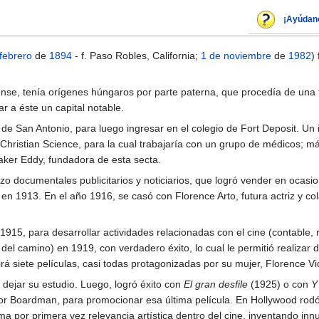
¡Ayúdan
febrero
de
1894
- f. Paso Robles, California;
1 de noviembre
de
1982
)
ense, tenía orígenes húngaros por parte paterna, que procedía de una 
r a éste un capital notable.
 de San Antonio, para luego ingresar en el colegio de Fort Deposit. Un 
 Christian Science, para la cual trabajaría con un grupo de médicos; má
aker Eddy, fundadora de esta secta.
o documentales publicitarios y noticiarios, que logró vender en ocasion
en 1913. En el año 1916, se casó con Florence Arto, futura actriz y co
915, para desarrollar actividades relacionadas con el cine (contable, re
del camino) en 1919, con verdadero éxito, lo cual le permitió realizar d
irá siete películas, casi todas protagonizadas por su mujer, Florence Vi
dejar su estudio. Luego, logró éxito con
El gran desfile
(1925) o con
Y
r Boardman, para promocionar esa última película. En Hollywood rodó
oma por primera vez relevancia artística dentro del cine, inventando 