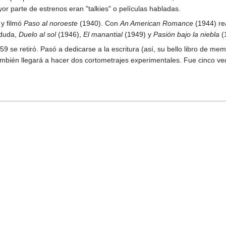
or parte de estrenos eran "talkies" o películas habladas.
 y filmó
Paso al noroeste
(1940). Con
An American Romance
(1944) rea
 duda,
Duelo al sol
(1946),
El manantial
(1949) y
Pasión bajo la niebla
(
9 se retiró. Pasó a dedicarse a la escritura (así, su bello libro de mem
 También llegará a hacer dos cortometrajes experimentales. Fue cinco v