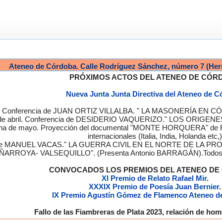
Ateneo de Córdoba. Calle Rodríguez Sánchez, número 7 (Her
PRÓXIMOS ACTOS DEL ATENEO DE CÓR
Nueva Junta Junta Directiva del Ateneo de 
a. Conferencia de JUAN ORTIZ VILLALBA. " LA MASONERÍA EN CÓRD
de abril. Conferencia de DESIDERIO VAQUERIZO." LOS ORIGENE
semana de mayo. Proyección del documental "MONTE HORQUERA" de
internacionales (Italia, India, Holanda etc,)
cia de MANUEL VACAS." LA GUERRA CIVIL EN EL NORTE DE L
ÑARROYA- VALSEQUILLO". (Presenta Antonio BARRAGÁN).Todos los
CONVOCADOS LOS PREMIOS DEL ATENEO D
XI Premio de Relato Rafael Mir
.
XXXIX Premio de Poesía Juan Bernier
.
IX Premio Agustín Gómez de Flamenco Ateneo d
Fallo de las Fiambreras de Plata 2023, relación de h