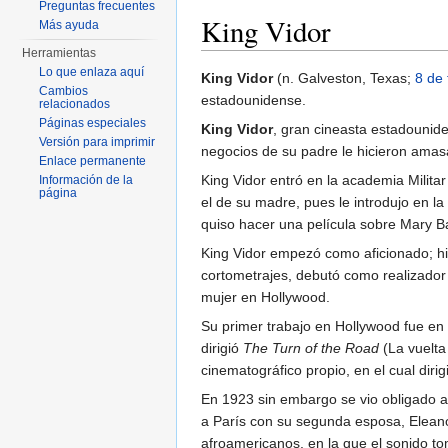
Preguntas frecuentes
King Vidor
Más ayuda
Herramientas
Saltar a:
navegación
,
buscar
Lo que enlaza aquí
King Vidor
(n. Galveston, Texas;
8 de 
Cambios
estadounidense.
relacionados
Páginas especiales
King Vidor
, gran cineasta estadounid
Versión para imprimir
negocios de su padre le hicieron amasa
Enlace permanente
King Vidor entró en la academia Militar
Información de la
página
el de su madre, pues le introdujo en la
quiso hacer una película sobre Mary B
King Vidor empezó como aficionado; hiz
cortometrajes, debutó como realizador 
mujer en Hollywood.
Su primer trabajo en Hollywood fue en 1
dirigió
The Turn of the Road
(La vuelta 
cinematográfico propio, en el cual dirig
En 1923 sin embargo se vio obligado a 
a París con su segunda esposa, Eleano
afroamericanos, en la que el sonido t