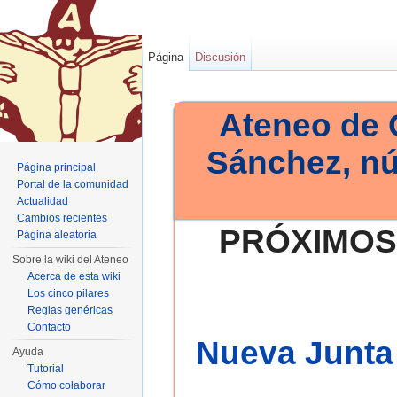
Página
Discusión
Ateneo de 
Sánchez, n
Página principal
Portal de la comunidad
Actualidad
Cambios recientes
PRÓXIMOS
Página aleatoria
Sobre la wiki del Ateneo
Acerca de esta wiki
Los cinco pilares
Reglas genéricas
Contacto
Nueva Junta 
Ayuda
Tutorial
Cómo colaborar