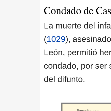
Condado de Cast
La muerte del inf
(
1029
), asesinado
León, permitió he
condado, por ser
del difunto.
Precedido por: