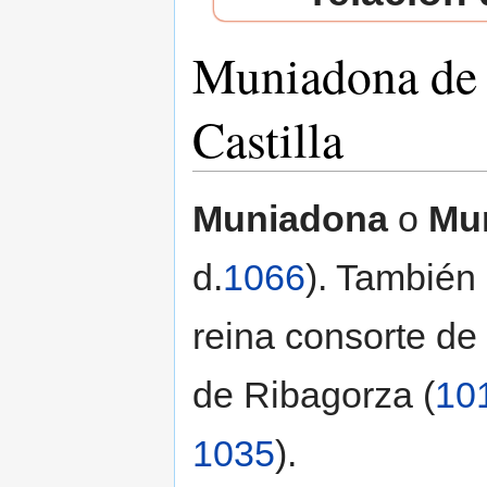
Muniadona de
Castilla
Saltar a:
navegación
,
buscar
Muniadona
o
Mu
d.
1066
). También
reina consorte de
de Ribagorza (
10
1035
).