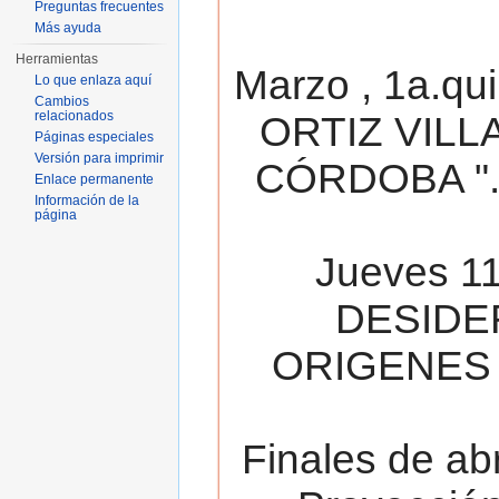
Preguntas frecuentes
Más ayuda
Herramientas
Marzo , 1a.qu
Lo que enlaza aquí
Cambios
relacionados
ORTIZ VILL
Páginas especiales
Versión para imprimir
CÓRDOBA ". 
Enlace permanente
Información de la
página
Jueves 11
DESIDE
ORIGENES 
Finales de ab