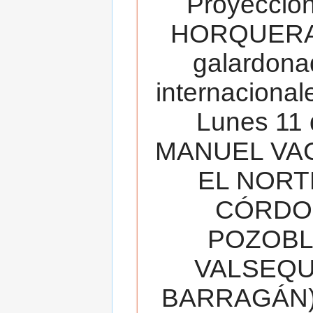
Proyecció
HORQUERA
galardona
internacionale
Lunes 11 
MANUEL VAC
EL NORT
CÓRDOB
POZOBL
VALSEQUIL
BARRAGÁN).T