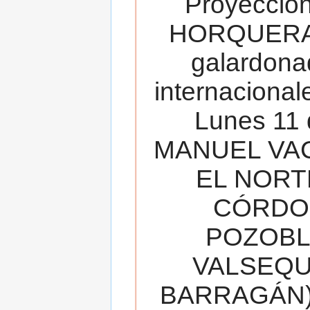
Proyecció
HORQUERA
galardona
internacionale
Lunes 11 
MANUEL VAC
EL NORT
CÓRDOB
POZOBL
VALSEQUIL
BARRAGÁN).T