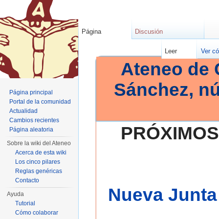
Página
Discusión
Leer
Ver có
Ateneo de 
Sánchez, n
Página principal
Portal de la comunidad
Actualidad
Cambios recientes
PRÓXIMOS
Página aleatoria
Sobre la wiki del Ateneo
Acerca de esta wiki
Los cinco pilares
Reglas genéricas
Contacto
Nueva Junta 
Ayuda
Tutorial
Cómo colaborar