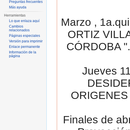
Preguntas frecuentes
Más ayuda
Herramientas
Marzo , 1a.qu
Lo que enlaza aquí
Cambios
relacionados
ORTIZ VILL
Páginas especiales
Versión para imprimir
CÓRDOBA ". 
Enlace permanente
Información de la
página
Jueves 11
DESIDE
ORIGENES 
Finales de ab