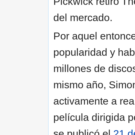
Pickwick retiró T
del mercado.
Por aquel entonce
popularidad y hab
millones de disco
mismo año, Simon
activamente a rea
película dirigida
se publicó el
21 d